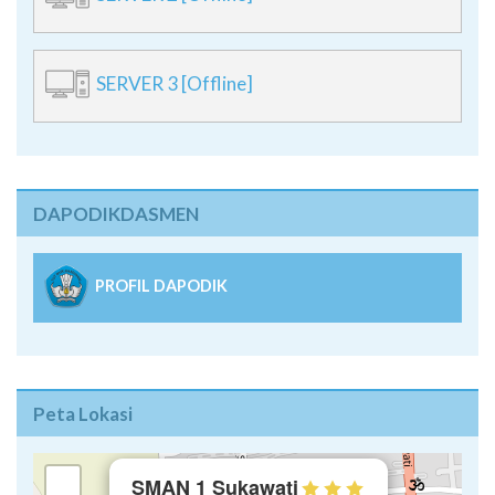
SERVER 3 [Offline]
DAPODIKDASMEN
PROFIL DAPODIK
Peta Lokasi
×
+
SMAN 1 Sukawati