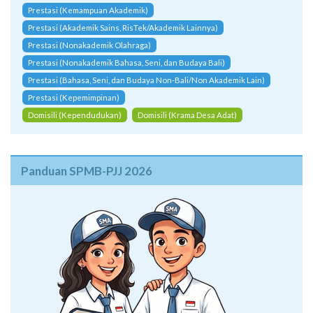
Prestasi (Kemampuan Akademik)
Prestasi (Akademik Sains, RisTek/Akademik Lainnya)
Prestasi (Nonakademik Olahraga)
Prestasi (Nonakademik Bahasa, Seni, dan Budaya Bali)
Prestasi (Bahasa, Seni, dan Budaya Non-Bali/Non Akademik Lain)
Prestasi (Kepemimpinan)
Domisili (Kependudukan)
Domisili (Krama Desa Adat)
Panduan SPMB-PJJ 2026