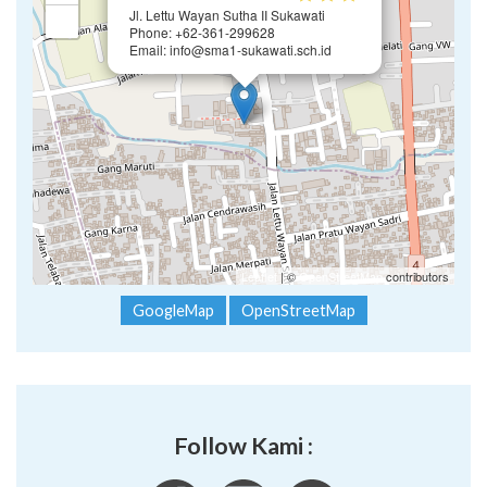
Jl. Lettu Wayan Sutha II Sukawati
−
Phone: +62-361-299628
Email: info@sma1-sukawati.sch.id
Leaflet
| ©
OpenStreetMap
contributors
GoogleMap
OpenStreetMap
Follow Kami :