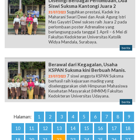
Diselingi Berbagai Perlombaan, Dua
Siswi Suksma Kantongi Juara 2
Suguhkan prestasi, Kadek Ira
31/07/2023
Maharani Swari Dewi dan Anak Agung Istri
Mas Gayatri Dewi sukses raih Juara 2 pada
perlombaan poster Adrenaline yang
berlangsung pada tanggal 1 April – 6 Mei di
Fakultas Kedokteran Universitas Katolik
Widya Mandala, Surabaya.
berita
Berawal dari Kegagalan, Usaha
KSPAN Suksma kini Berbuah Manis.
7 siswi anggota KSPAN Suksma
23/07/2023
berhasil raih kejuaraan mading yang
diselenggarakan oleh Himpunan Mahasiswa
Kesehatan Masyarakat (HMKM) Fakultas
Kedokteran Universitas Udayana.
berita
Halaman:
1
2
3
4
5
6
7
8
9
10
11
12
13
14
15
16
17
18
19
20
21
22
23
24
25
26
27