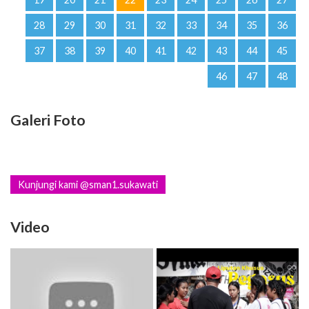
28
29
30
31
32
33
34
35
36
37
38
39
40
41
42
43
44
45
46
47
48
Galeri Foto
Kunjungi kami @sman1.sukawati
Video