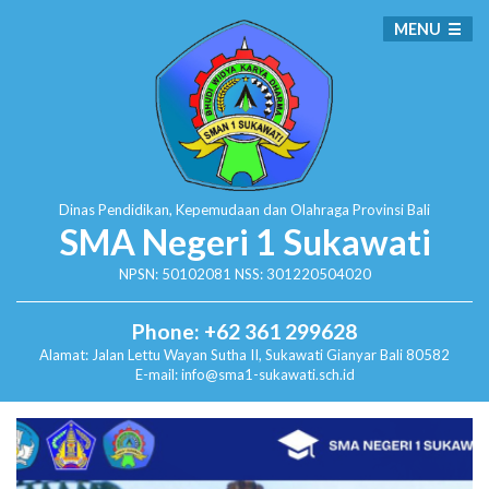
MENU
Dinas Pendidikan, Kepemudaan dan Olahraga
Provinsi Bali
SMA Negeri 1 Sukawati
NPSN: 50102081 NSS: 301220504020
Phone: +62 361 299628
Alamat:
Jalan Lettu Wayan Sutha II, Sukawati
Gianyar Bali 80582
E-mail: info@sma1-sukawati.sch.id