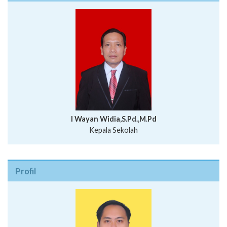
I Wayan Widia,S.Pd.,M.Pd
Kepala Sekolah
Profil