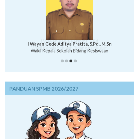
I Wayan Bawa Parmita, S.Pd
I Wayan Gede Aditya Pratita, S.Pd., M.Sn
Ni Wayan Nopi Sutantri, S.Pd.
Putu Suhartana, S.Pd.
Wakil Kepala Sekolah Bidang Kesiswaan
PANDUAN SPMB 2026/2027