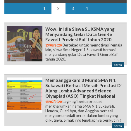
1
2
3
4
Wow! Ini dia Siswa SUKSMA yang
Menyandang Gelar Duta GenRe
Favorit Provinsi Bali tahun 2020.
Bertekad untuk memotivasi remaja
13/08/2020
lain, siswa Sma Negeri 1 Sukawati berhasil
menyandang gelar Duta Favorit Genre Bali
tahun 2020.
berita
Membanggakan! 3 Murid SMA N 1
Sukawati Berhasil Meraih Prestasi Di
Ajang Lomba Advanced Science
Olympiad (ASO) Tingkat Nasional
Lagi-lagi berita prestasi
15/07/2020
mengharumkan nama SMA N 1 Sukawati.
Hendra, Gusti Ayu, dan Anggina berhasil
menyabet medali perak dalam lomba yang
diikutinya. Simak info lengkapnya berikut ini!
berita