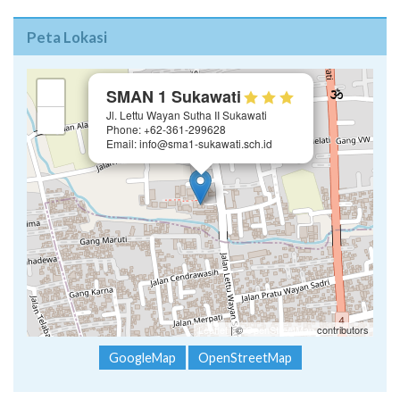
Peta Lokasi
×
+
SMAN 1 Sukawati
Jl. Lettu Wayan Sutha II Sukawati
−
Phone: +62-361-299628
Email: info@sma1-sukawati.sch.id
Leaflet
| ©
OpenStreetMap
contributors
GoogleMap
OpenStreetMap