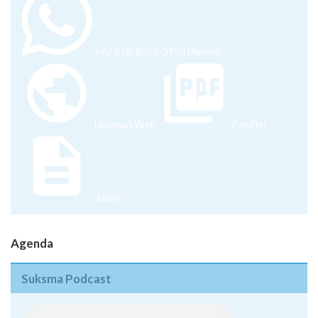
+62 878-8528-5958 (Ayumi)
Halaman Web
Pamflet
Juknis
Agenda
Suksma Podcast