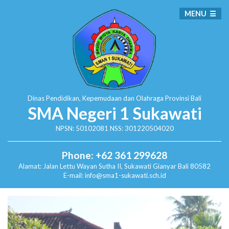
MENU
Dinas Pendidikan, Kepemudaan dan Olahraga
Provinsi Bali
SMA Negeri 1 Sukawati
NPSN: 50102081 NSS: 301220504020
Phone: +62 361 299628
Alamat:
Jalan Lettu Wayan Sutha II, Sukawati
Gianyar Bali 80582
E-mail: info@sma1-sukawati.sch.id