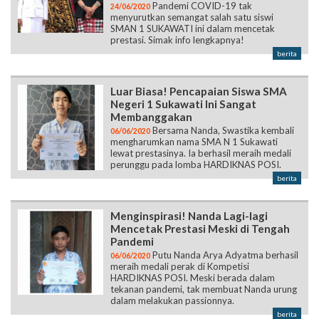
Pandemi COVID-19 tak
24/06/2020
menyurutkan semangat salah satu siswi
SMAN 1 SUKAWATI ini dalam mencetak
prestasi. Simak info lengkapnya!
berita
Luar Biasa! Pencapaian Siswa SMA
Negeri 1 Sukawati Ini Sangat
Membanggakan
Bersama Nanda, Swastika kembali
06/06/2020
mengharumkan nama SMA N 1 Sukawati
lewat prestasinya. Ia berhasil meraih medali
perunggu pada lomba HARDIKNAS POSI.
berita
Menginspirasi! Nanda Lagi-lagi
Mencetak Prestasi Meski di Tengah
Pandemi
Putu Nanda Arya Adyatma berhasil
06/06/2020
meraih medali perak di Kompetisi
HARDIKNAS POSI. Meski berada dalam
tekanan pandemi, tak membuat Nanda urung
dalam melakukan passionnya.
berita