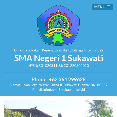
MENU
Dinas Pendidikan, Kepemudaan dan Olahraga
Provinsi Bali
SMA Negeri 1 Sukawati
NPSN: 50102081 NSS: 301220504020
Phone: +62 361 299628
Alamat:
Jalan Lettu Wayan Sutha II, Sukawati
Gianyar Bali 80582
E-mail: info@sma1-sukawati.sch.id