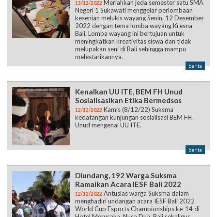
Meriahkan jeda semester satu SMA
13/12/2022
Negeri 1 Sukawati menggelar perlombaan
kesenian melukis wayang Senin, 12 Desember
2022 dengan tema lomba wayang Kresna
Bali. Lomba wayang ini bertujuan untuk
meningkatkan kreativitas siswa dan tidak
melupakan seni di Bali sehingga mampu
melestarikannya.
berita
Kenalkan UU ITE, BEM FH Unud
Sosialisasikan Etika Bermedsos
Kamis (8/12/22) Suksma
12/12/2022
kedatangan kunjungan sosialisasi BEM FH
Unud mengenai UU ITE.
berita
Diundang, 192 Warga Suksma
Ramaikan Acara IESF Bali 2022
Antusias warga Suksma dalam
12/12/2022
menghadiri undangan acara IESF Bali 2022
World Cup Esports Championships ke-14 di
Hotel Merusaka, Nusa Dua, Bali sekaligus