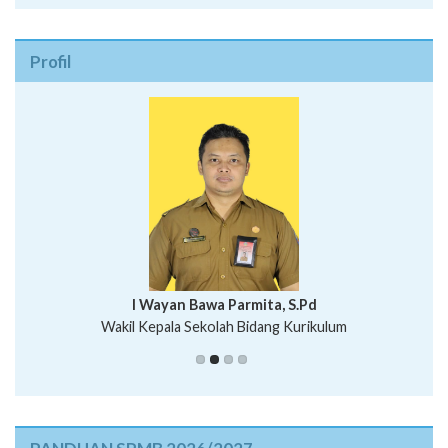
Profil
I Wayan Bawa Parmita, S.Pd
I Wayan Gede Aditya Pratita, S.Pd., M.Sn
Wakil Kepala Sekolah Bidang Kurikulum
Ni Wayan Nopi Sutantri, S.Pd.
Putu Suhartana, S.Pd.