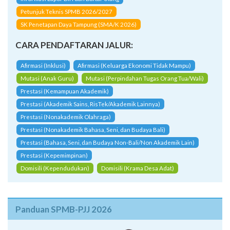
Petunjuk Teknis SPMB 2026/2027
SK Penetapan Daya Tampung (SMA/K 2026)
CARA PENDAFTARAN JALUR:
Afirmasi (Inklusi)
Afirmasi (Keluarga Ekonomi Tidak Mampu)
Mutasi (Anak Guru)
Mutasi (Perpindahan Tugas Orang Tua/Wali)
Prestasi (Kemampuan Akademik)
Prestasi (Akademik Sains, RisTek/Akademik Lainnya)
Prestasi (Nonakademik Olahraga)
Prestasi (Nonakademik Bahasa, Seni, dan Budaya Bali)
Prestasi (Bahasa, Seni, dan Budaya Non-Bali/Non Akademik Lain)
Prestasi (Kepemimpinan)
Domisili (Kependudukan)
Domisili (Krama Desa Adat)
Panduan SPMB-PJJ 2026