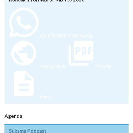
+62 878-8528-5958 (Ayumi)
Halaman Web
Pamflet
Juknis
Agenda
Suksma Podcast