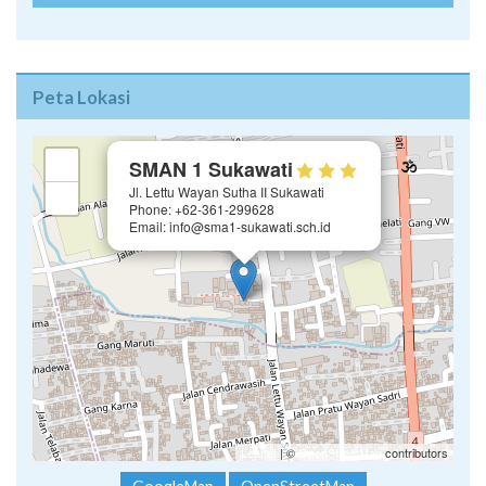
Peta Lokasi
×
+
SMAN 1 Sukawati
Jl. Lettu Wayan Sutha II Sukawati
−
Phone: +62-361-299628
Email: info@sma1-sukawati.sch.id
Leaflet
| ©
OpenStreetMap
contributors