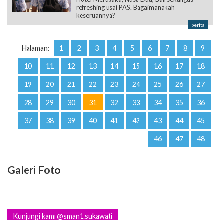
refreshing usai PAS. Bagaimanakah
keseruannya?
berita
Halaman:
1
2
3
4
5
6
7
8
9
10
11
12
13
14
15
16
17
18
19
20
21
22
23
24
25
26
27
28
29
30
31
32
33
34
35
36
37
38
39
40
41
42
43
44
45
46
47
48
Galeri Foto
Kunjungi kami @sman1.sukawati