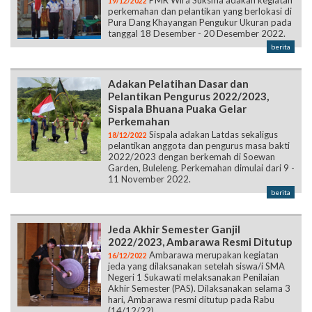
PMR Wira Suksma adakan kegiatan
19/12/2022
perkemahan dan pelantikan yang berlokasi di
Pura Dang Khayangan Pengukur Ukuran pada
tanggal 18 Desember - 20 Desember 2022.
berita
Adakan Pelatihan Dasar dan
Pelantikan Pengurus 2022/2023,
Sispala Bhuana Puaka Gelar
Perkemahan
Sispala adakan Latdas sekaligus
18/12/2022
pelantikan anggota dan pengurus masa bakti
2022/2023 dengan berkemah di Soewan
Garden, Buleleng. Perkemahan dimulai dari 9 -
11 November 2022.
berita
Jeda Akhir Semester Ganjil
2022/2023, Ambarawa Resmi Ditutup
Ambarawa merupakan kegiatan
16/12/2022
jeda yang dilaksanakan setelah siswa/i SMA
Negeri 1 Sukawati melaksanakan Penilaian
Akhir Semester (PAS). Dilaksanakan selama 3
hari, Ambarawa resmi ditutup pada Rabu
(14/12/22)