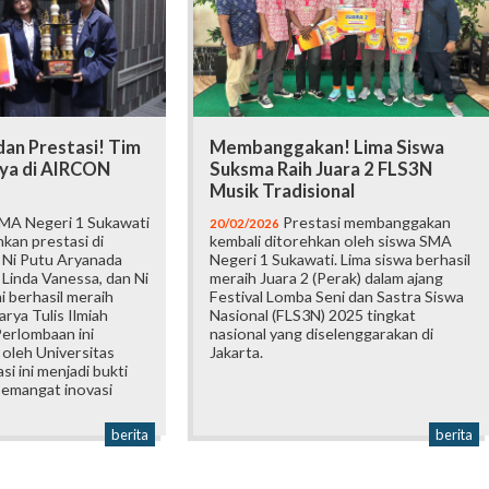
 dan Prestasi! Tim
Membanggakan! Lima Siswa
ya di AIRCON
Suksma Raih Juara 2 FLS3N
Musik Tradisional
MA Negeri 1 Sukawati
Prestasi membanggakan
20/02/2026
kan prestasi di
kembali ditorehkan oleh siswa SMA
. Ni Putu Aryanada
Negeri 1 Sukawati. Lima siswa berhasil
 Linda Vanessa, dan Ni
meraih Juara 2 (Perak) dalam ajang
 berhasil meraih
Festival Lomba Seni dan Sastra Siswa
rya Tulis Ilmiah
Nasional (FLS3N) 2025 tingkat
erlombaan ini
nasional yang diselenggarakan di
 oleh Universitas
Jakarta.
si ini menjadi bukti
semangat inovasi
berita
berita