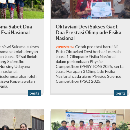
sma Sabet Dua
Oktaviani Devi Sukses Gaet
 Esai Nasional
Dua Prestasi Olimpiade Fisika
Nasional
 siswi Suksma sukses
Cetak prestasi baru! Ni
20/02/2026
ama sekolah dengan
Putu Oktaviani Devi berhasil meraih
n Juara 3 Esai Ilmiah
Juara 1 Olimpiade Fisika Nasional
ang Scientific
dalam perlombaan Physics
Nursing Udayana
Competition (PHSYTON) 2025, serta
 nasional.
Juara Harapan 3 Olimpiade Fisika
diselenggarakan oleh
Nasional pada ajang Physics Science
siswa Keperawatan
Competition (PSC) 2025.
yana.
berita
berita