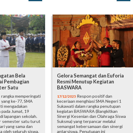
ngatan Bela
Gelora Semangat dan Euforia
ai Pembagian
Resmi Menutup Kegiatan
er Satu
BASWARA
 rangka memperingati
Respon positif dan
17/12/2025
a yang ke-77, SMA
keceriaan menghiasi SMA Negeri 1
ati mengadakan
Sukawati dalam rangka penutupan
 pada Jumat, 19
kegiatan BASWARA (Bangkitkan
i lapangan sekolah.
Sinergi Kesenian dan Olahraga Siswa
 semester satu turut
Suksma) yang terpancar melalui
hari yang sama dan
semangat kebersamaan dan sinergi
a oleh seluruh siswa.
antarsiswa. Penutupan ini