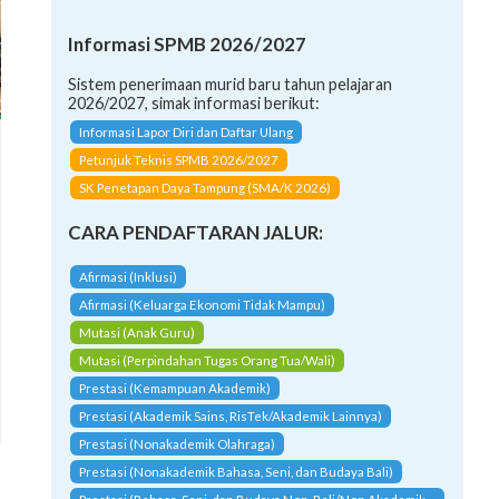
Informasi SPMB 2026/2027
Sistem penerimaan murid baru tahun pelajaran
2026/2027, simak informasi berikut:
Informasi Lapor Diri dan Daftar Ulang
Petunjuk Teknis SPMB 2026/2027
SK Penetapan Daya Tampung (SMA/K 2026)
CARA PENDAFTARAN JALUR:
Afirmasi (Inklusi)
Afirmasi (Keluarga Ekonomi Tidak Mampu)
Mutasi (Anak Guru)
Mutasi (Perpindahan Tugas Orang Tua/Wali)
Prestasi (Kemampuan Akademik)
Prestasi (Akademik Sains, RisTek/Akademik Lainnya)
Prestasi (Nonakademik Olahraga)
Prestasi (Nonakademik Bahasa, Seni, dan Budaya Bali)