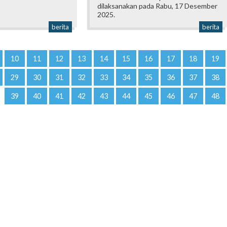
dilaksanakan pada Rabu, 17 Desember
2025.
berita
berita
10
11
12
13
14
15
16
17
18
19
29
30
31
32
33
34
35
36
37
38
39
40
41
42
43
44
45
46
47
48