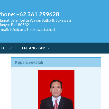
Phone: +62 361 299628
lamat:
Jalan Lettu Wayan Sutha II, Sukawati
ianyar Bali 80582
-mail: info@sma1-sukawati.sch.id
IKULER
TENTANG KAMI
Kepala Sekolah