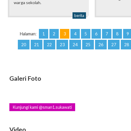
warga sekolah.
berita
Halaman:
1
2
3
4
5
6
7
8
9
20
21
22
23
24
25
26
27
28
Galeri Foto
Kunjungi kami @sman1.sukawati
Video