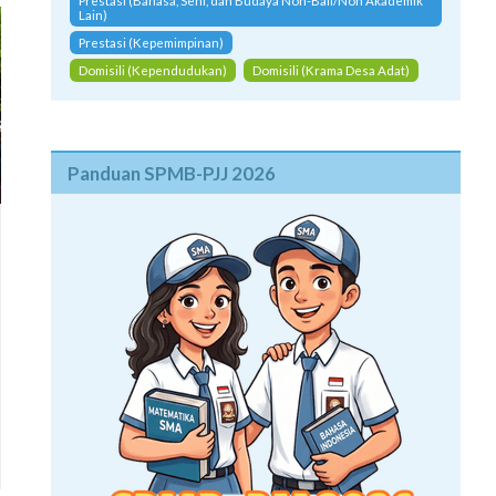
Prestasi (Bahasa, Seni, dan Budaya Non-Bali/Non Akademik
Lain)
Prestasi (Kepemimpinan)
Domisili (Kependudukan)
Domisili (Krama Desa Adat)
Panduan SPMB-PJJ 2026