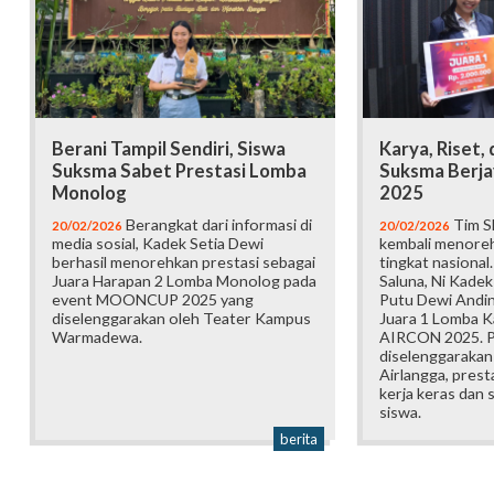
Berani Tampil Sendiri, Siswa
Karya, Riset,
Suksma Sabet Prestasi Lomba
Suksma Berja
Monolog
2025
Berangkat dari informasi di
Tim S
20/02/2026
20/02/2026
media sosial, Kadek Setia Dewi
kembali menoreh
berhasil menorehkan prestasi sebagai
tingkat nasional
Juara Harapan 2 Lomba Monolog pada
Saluna, Ni Kadek
event MOONCUP 2025 yang
Putu Dewi Andini
diselenggarakan oleh Teater Kampus
Juara 1 Lomba Ka
Warmadewa.
AIRCON 2025. P
diselenggarakan
Airlangga, presta
kerja keras dan 
siswa.
berita