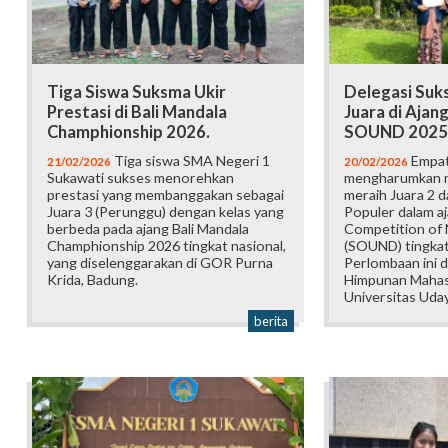
Tiga Siswa Suksma Ukir
Delegasi Suk
Prestasi di Bali Mandala
Juara di Ajang
Champhionship 2026.
SOUND 2025
Tiga siswa SMA Negeri 1
Empat
21/02/2026
20/02/2026
Sukawati sukses menorehkan
mengharumkan n
prestasi yang membanggakan sebagai
meraih Juara 2 da
Juara 3 (Perunggu) dengan kelas yang
Populer dalam aj
berbeda pada ajang Bali Mandala
Competition of 
Champhionship 2026 tingkat nasional,
(SOUND) tingkat
yang diselenggarakan di GOR Purna
Perlombaan ini 
Krida, Badung.
Himpunan Maha
Universitas Uda
berita