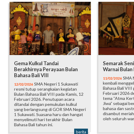
Gema Kulkul Tandai
Semarak Seni
Berakhirnya Perayaan Bulan
Warnai Bulan 
Bahasa Bali VIII
SMA N
11/02/2026
kembali menggel
SMA Negeri 1 Sukawati
12/02/2026
Bahasa Bali VIII
resmi tutup serangkaian kegiatan
Februari 2026 
Bulan Bahasa Bali VIII pada Kamis, 12
tema “Atma Kert
Februari 2026. Penutupan acara
Jiwa” sebagai be
ditandai dengan pemukulan kulkul
bahasa dan sastra
yang berlangsung di GOR SMA Negeri
disambut meriah
1 Sukawati. Suasana haru dan hangat
oleh seluruh war
menyelimuti hari terakhir Bulan
Bahasa Bali tahun ini.
berita