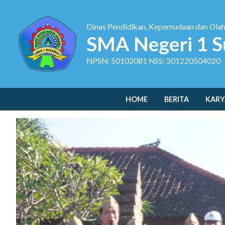
Dinas Pendidikan, Kepemudaan dan Ola
SMA Negeri 1 S
NPSN: 50102081 NSS: 301220504020
HOME
BERITA
KARY