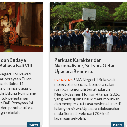
 dan Budaya
Perkuat Karakter dan
Bahasa Bali VIII
Nasionalisme, Suksma Gelar
Upacara Bendera.
egeri 1 Sukawati
ar perayaan Bulan
SMA Negeri 1 Sukawati
02/02/2026
 pada Rabu, 11
menggelar upacara bendera dalam
dengan mengusung
rangka memenuhi Surat Edaran
hi Udiana Purnaning
Mendikdasmen Nomor 4 tahun 2026,
ntuk pelestarian
yang bertujuan untuk menumbuhkan
 Bali. Perayaan ini
dan memperkuat rasa nasionalisme di
 dan penuh euforia
kalangan siswa. Upacara dilaksanakan
ga sekolah.
pada Senin, 2 Februari 2026, di
lapangan sekolah.
berita
berita