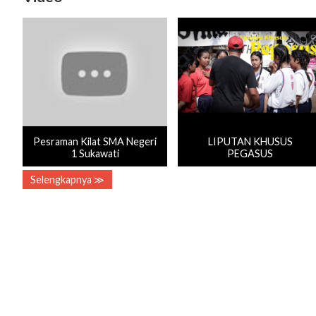
Pesraman Kilat SMA Negeri
LIPUTAN KHUSUS
1 Sukawati
PEGASUS
Selengkapnya ≫