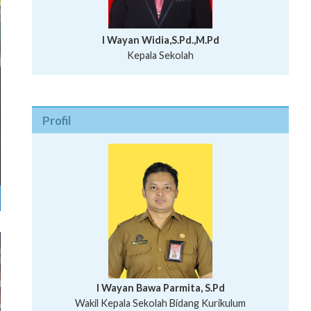
I Wayan Widia,S.Pd.,M.Pd
Kepala Sekolah
Profil
I Wayan Bawa Parmita, S.Pd
I Wayan Gede Aditya Pratita, S.Pd., M.Sn
Wakil Kepala Sekolah Bidang Kurikulum
Ni Wayan Nopi Sutantri, S.Pd.
Putu Suhartana, S.Pd.