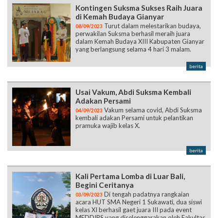
Kontingen Suksma Sukses Raih Juara
di Kemah Budaya Gianyar
Turut dalam melestarikan budaya,
08/09/2023
perwakilan Suksma berhasil meraih juara
dalam Kemah Budaya XIII Kabupaten Gianyar
yang berlangsung selama 4 hari 3 malam.
berita
Usai Vakum, Abdi Suksma Kembali
Adakan Persami
Vakum selama covid, Abdi Suksma
04/09/2023
kembali adakan Persami untuk pelantikan
pramuka wajib kelas X.
berita
Kali Pertama Lomba di Luar Bali,
Begini Ceritanya
Di tengah padatnya rangkaian
03/09/2023
acara HUT SMA Negeri 1 Sukawati, dua siswi
kelas XI berhasil gaet juara III pada event
MEDDIPS yang diselenggarakan oleh Fakultas