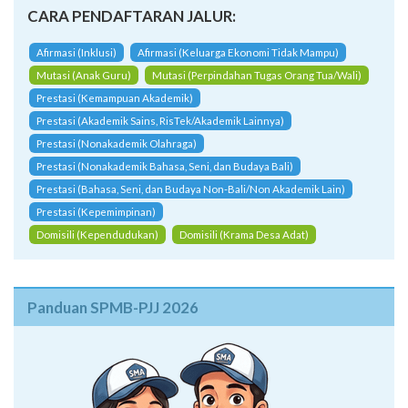
CARA PENDAFTARAN JALUR:
Afirmasi (Inklusi)
Afirmasi (Keluarga Ekonomi Tidak Mampu)
Mutasi (Anak Guru)
Mutasi (Perpindahan Tugas Orang Tua/Wali)
Prestasi (Kemampuan Akademik)
Prestasi (Akademik Sains, RisTek/Akademik Lainnya)
Prestasi (Nonakademik Olahraga)
Prestasi (Nonakademik Bahasa, Seni, dan Budaya Bali)
Prestasi (Bahasa, Seni, dan Budaya Non-Bali/Non Akademik Lain)
Prestasi (Kepemimpinan)
Domisili (Kependudukan)
Domisili (Krama Desa Adat)
Panduan SPMB-PJJ 2026