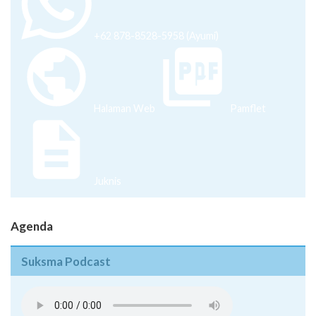
+62 878-8528-5958 (Ayumi)
Halaman Web
Pamflet
Juknis
Agenda
Suksma Podcast