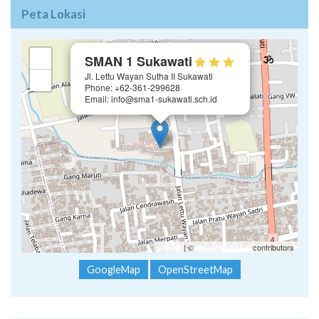
Peta Lokasi
×
+
SMAN 1 Sukawati
Jl. Lettu Wayan Sutha II Sukawati
−
Phone: +62-361-299628
Email: info@sma1-sukawati.sch.id
Leaflet
| ©
OpenStreetMap
contributors
GoogleMap
OpenStreetMap