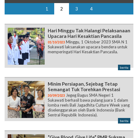
1
2
3
4
Hari Minggu Tak Halangi Pelaksanaan
Upacara Hari Kesaktian Pancasila
Minggu, 1 Oktober 2023 SMA N 1
01/10/2023
Sukawati laksanakan upacara bendera untuk
memperingati Hari Kesaktian Pancasila.
berita
Minim Persiapan, Sejebag Tetap
Semangat Tuk Torehkan Prestasi
Jegeg Bagus SMA Negeri 1
30/09/2023
Sukawati berhasil bawa pulang juara 1 dalam
lomba reels Bali Jagadhita Culture Week yang
diselenggarakan oleh Bank Indonesia (Bank
Sentral Republik Indonesia).
berita
“Give Blood, Give Life” PMR Suksma