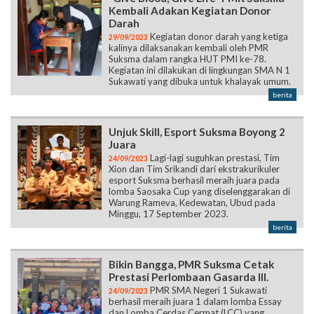
Kembali Adakan Kegiatan Donor
Darah
Kegiatan donor darah yang ketiga
29/09/2023
kalinya dilaksanakan kembali oleh PMR
Suksma dalam rangka HUT PMI ke-78.
Kegiatan ini dilakukan di lingkungan SMA N 1
Sukawati yang dibuka untuk khalayak umum.
berita
Unjuk Skill, Esport Suksma Boyong 2
Juara
Lagi-lagi suguhkan prestasi, Tim
24/09/2023
Xion dan Tim Srikandi dari ekstrakurikuler
esport Suksma berhasil meraih juara pada
lomba Saosaka Cup yang diselenggarakan di
Warung Rameva, Kedewatan, Ubud pada
Minggu, 17 September 2023.
berita
Bikin Bangga, PMR Suksma Cetak
Prestasi Perlombaan Gasarda III.
PMR SMA Negeri 1 Sukawati
24/09/2023
berhasil meraih juara 1 dalam lomba Essay
dan Lomba Cerdas Cermat (LCC) yang