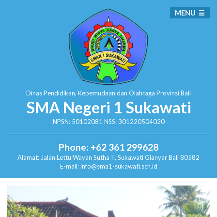
MENU
Dinas Pendidikan, Kepemudaan dan Olahraga
Provinsi Bali
SMA Negeri 1 Sukawati
NPSN: 50102081 NSS: 301220504020
Phone: +62 361 299628
Alamat:
Jalan Lettu Wayan Sutha II, Sukawati
Gianyar Bali 80582
E-mail: info@sma1-sukawati.sch.id