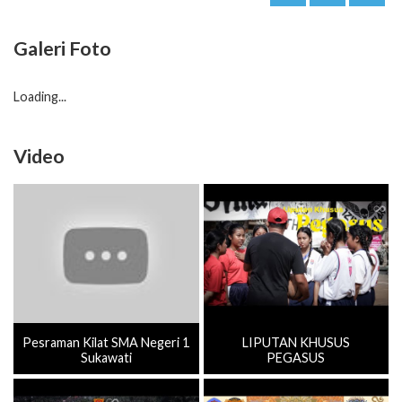
37
38
39
40
41
42
43
44
45
46
47
48
Galeri Foto
Loading...
Video
Pesraman Kilat SMA Negeri 1
LIPUTAN KHUSUS