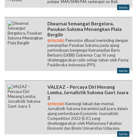
Tambah Pengalaman dan Prestasi
Perdana ikuti lomba esai, Luh Wulan
05/01/2023
berhasil gaet juara 2 lomba esai tingkat
pelajar SMA/SMK/MA sederajat se-Bali.
berita
Diwarnai Semangat Bergelora,
Pasukan Suksma Menangkan Piala
Bergilir
Penonton dibuat merinding dengan
02/01/2023
penampilan Pasukan Suksma pada ajang
perlombaan bergengsi Ketrampilan Baris
Berbaris (LKBB) Gubernur Cup III yang
diselenggarakan rutin setiap tahun oleh Purna
Paskibraka Indonesia (PPI).
berita
VALEAZ – Percaya Diri Menang
Lomba, Jurnalistik Suksma Gaet Juara
3
Kantongi tekad dan mental,
02/01/2023
Jurnalistik Suksma berambisi jadi juara dalam
ajang perlombaan Economic Journalistic
Competition 2022 (EJC) yang