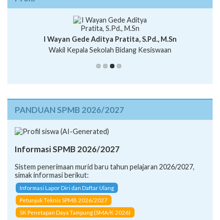
Profil
I Wayan Gede Aditya Pratita, S.Pd., M.Sn
Ni Wayan Nopi Sutantri, S.Pd.
I Wayan Bawa Parmita, S.Pd
Putu Suhartana, S.Pd.
Wakil Kepala Sekolah Bidang Kesiswaan
Wakil Kepala Sekolah Humas
PANDUAN SPMB 2026/2027
Informasi SPMB 2026/2027
Sistem penerimaan murid baru tahun pelajaran 2026/2027,
simak informasi berikut:
Informasi Lapor Diri dan Daftar Ulang