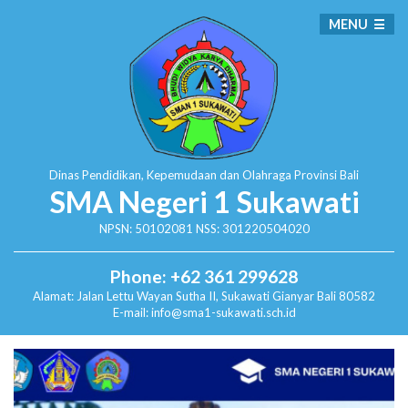
MENU
Dinas Pendidikan, Kepemudaan dan Olahraga
Provinsi Bali
SMA Negeri 1 Sukawati
NPSN: 50102081 NSS: 301220504020
Phone: +62 361 299628
Alamat:
Jalan Lettu Wayan Sutha II, Sukawati
Gianyar Bali 80582
E-mail: info@sma1-sukawati.sch.id