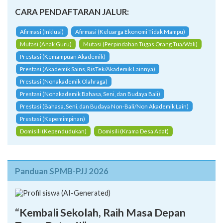
Petunjuk Teknis SPMB 2026/2027
SK Penetapan Daya Tampung (SMA/K 2026)
CARA PENDAFTARAN JALUR:
Afirmasi (Inklusi)
Afirmasi (Keluarga Ekonomi Tidak Mampu)
Mutasi (Anak Guru)
Mutasi (Perpindahan Tugas Orang Tua/Wali)
Prestasi (Kemampuan Akademik)
Prestasi (Akademik Sains, RisTek/Akademik Lainnya)
Prestasi (Nonakademik Olahraga)
Prestasi (Nonakademik Bahasa, Seni, dan Budaya Bali)
Prestasi (Bahasa, Seni, dan Budaya Non-Bali/Non Akademik Lain)
Prestasi (Kepemimpinan)
Domisili (Kependudukan)
Domisili (Krama Desa Adat)
Panduan SPMB-PJJ 2026