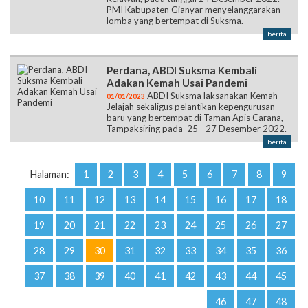
Suksma Guna Memperingati Hari
Relawan
Dalam rangka memperingati Hari
01/01/2023
Relawan, pada tanggal 24 Desember 2022.
PMI Kabupaten Gianyar menyelanggarakan
lomba yang bertempat di Suksma.
berita
Perdana, ABDI Suksma Kembali
Adakan Kemah Usai Pandemi
ABDI Suksma laksanakan Kemah
01/01/2023
Jelajah sekaligus pelantikan kepengurusan
baru yang bertempat di Taman Apis Carana,
Tampaksiring pada 25 - 27 Desember 2022.
berita
Halaman:
1
2
3
4
5
6
7
8
9
10
11
12
13
14
15
16
17
18
19
20
21
22
23
24
25
26
27
28
29
30
31
32
33
34
35
36