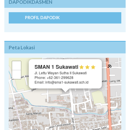
DAPODIKDASMEN
PROFIL DAPODIK
Peta Lokasi
×
+
SMAN 1 Sukawati
Jl. Lettu Wayan Sutha II Sukawati
−
Phone: +62-361-299628
Email: info@sma1-sukawati.sch.id