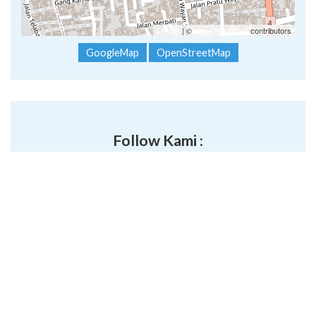
Leaflet
| ©
OpenStreetMap
contributors
GoogleMap
OpenStreetMap
Follow Kami :
Copyright © 2026 Sekolah Menengah Atas (SMA) Negeri 1
Sukawati.
sma1-sukawati.sch.id