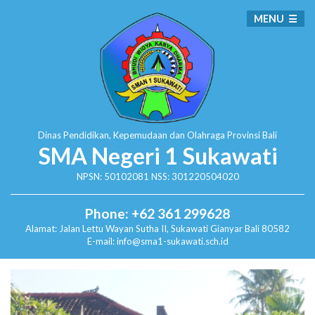
MENU
Dinas Pendidikan, Kepemudaan dan Olahraga
Provinsi Bali
SMA Negeri 1 Sukawati
NPSN: 50102081 NSS: 301220504020
Phone: +62 361 299628
Alamat:
Jalan Lettu Wayan Sutha II, Sukawati
Gianyar Bali 80582
E-mail: info@sma1-sukawati.sch.id