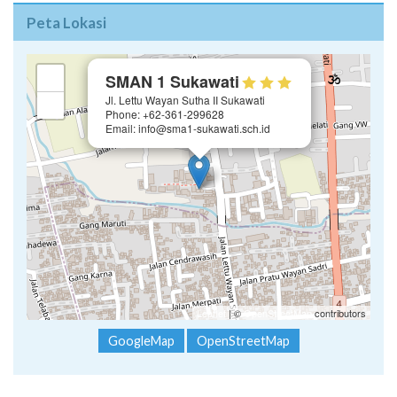
Peta Lokasi
×
+
SMAN 1 Sukawati
Jl. Lettu Wayan Sutha II Sukawati
−
Phone: +62-361-299628
Email: info@sma1-sukawati.sch.id
Leaflet
| ©
OpenStreetMap
contributors
GoogleMap
OpenStreetMap