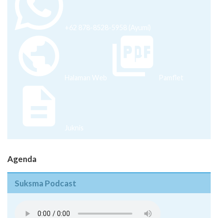
+62 878-8528-5958 (Ayumi)
Halaman Web
Pamflet
Juknis
Agenda
Suksma Podcast