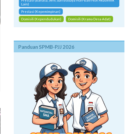
Prestasi (Bahasa, Seni, dan Budaya Non-Bali/Non Akademik
Lain)
Prestasi (Kepemimpinan)
Domisili (Kependudukan)
Domisili (Krama Desa Adat)
Panduan SPMB-PJJ 2026