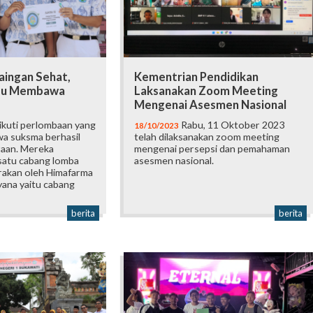
aingan Sehat,
Kementrian Pendidikan
pu Membawa
Laksanakan Zoom Meeting
Mengenai Asesmen Nasional
kuti perlombaan yang
Rabu, 11 Oktober 2023
18/10/2023
wa suksma berhasil
telah dilaksanakan zoom meeting
aan. Mereka
mengenai persepsi dan pemahaman
 satu cabang lomba
asesmen nasional.
rakan oleh Himafarma
yana yaitu cabang
berita
berita