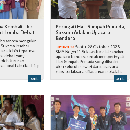
 Kembali Ukir
Peringati Hari Sumpah Pemuda,
at Lomba Debat
Suksma Adakan Upacara
Bendera
 bosannya mengukir
 Suksma kembali
Sabtu, 28 Oktober 2023
30/10/2023
uara, lebih tepatnya
SMA Negeri 1 Sukawati melaksanakan
ba debat yang
upacara bendera untuk memperingati
 oleh Jurusan
Hari Sumpah Pemuda yang dihadiri
sional Fakultas Fisip
oleh seluruh siswa/i dan para guru
yang terlaksana di lapangan sekolah.
berita
berita