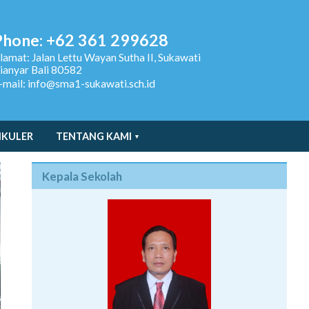
Phone: +62 361 299628
lamat:
Jalan Lettu Wayan Sutha II, Sukawati
ianyar Bali 80582
-mail: info@sma1-sukawati.sch.id
IKULER
TENTANG KAMI
Kepala Sekolah