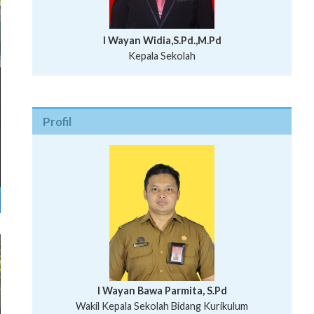
I Wayan Widia,S.Pd.,M.Pd
Kepala Sekolah
Profil
I Wayan Bawa Parmita, S.Pd
I Wayan Gede Aditya Pratita, S.Pd., M.Sn
Wakil Kepala Sekolah Bidang Kurikulum
Ni Wayan Nopi Sutantri, S.Pd.
Putu Suhartana, S.Pd.