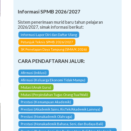
Informasi SPMB 2026/2027
Sistem penerimaan murid baru tahun pelajaran
2026/2027, simak informasi berikut:
Informasi Lapor Diri dan Daftar Ulang
Petunjuk Teknis SPMB 2026/2027
SK Penetapan Daya Tampung (SMA/K 2026)
CARA PENDAFTARAN JALUR:
Afirmasi (Inklusi)
Afirmasi (Keluarga Ekonomi Tidak Mampu)
Mutasi (Anak Guru)
Mutasi (Perpindahan Tugas Orang Tua/Wali)
Prestasi (Kemampuan Akademik)
Prestasi (Akademik Sains, RisTek/Akademik Lainnya)
Prestasi (Nonakademik Olahraga)
Prestasi (Nonakademik Bahasa, Seni, dan Budaya Bali)