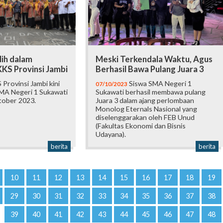
lih dalam
Meski Terkendala Waktu, Agus
KS Provinsi Jambi
Berhasil Bawa Pulang Juara 3
rovinsi Jambi kini
Siswa SMA Negeri 1
07/10/2023
MA Negeri 1 Sukawati
Sukawati berhasil membawa pulang
tober 2023.
Juara 3 dalam ajang perlombaan
Monolog Eternals Nasional yang
diselenggarakan oleh FEB Unud
(Fakultas Ekonomi dan Bisnis
Udayana).
berita
berita
10
11
12
13
14
15
16
17
18
19
29
30
31
32
33
34
35
36
37
38
39
40
41
42
43
44
45
46
47
48