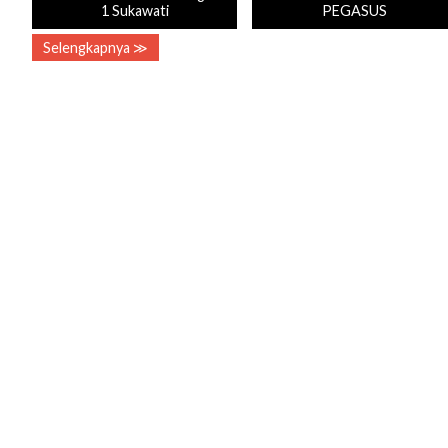
1 Sukawati
PEGASUS
Selengkapnya ≫