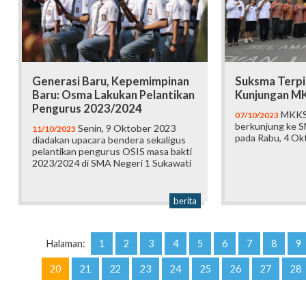
Generasi Baru, Kepemimpinan
Suksma Terpi
Baru: Osma Lakukan Pelantikan
Kunjungan MK
Pengurus 2023/2024
MKKS P
07/10/2023
berkunjung ke S
Senin, 9 Oktober 2023
11/10/2023
pada Rabu, 4 Ok
diadakan upacara bendera sekaligus
pelantikan pengurus OSIS masa bakti
2023/2024 di SMA Negeri 1 Sukawati
berita
Halaman:
1
2
3
4
5
6
7
8
9
20
21
22
23
24
25
26
27
28