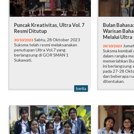
Puncak Kreativitas, Ultra Vol. 7
Bulan Bahasa
Resmi Ditutup
Warisan Baha
Melalui Ultra
Sabtu, 28 Oktober 2023
30/10/2023
Suksma telah resmi melaksanakan
Jumat
28/10/2023
penutupan Ultra Vol.7 yang
Suksma kembali 
berlangsung di GOR SMAN 1
dalam rangka m
Sukawati.
memeriahkan Bul
ini berlangsung s
pada 27-28 Okt
dan beberapa ru
ditentukan.
berita