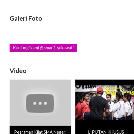
Galeri Foto
Kunjungi kami @sman1.sukawati
Video
Pesraman Kilat SMA Negeri
LIPUTAN KHUSUS