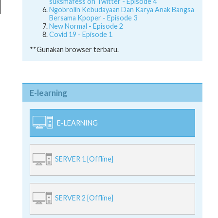
suksmafess on Twitter - Episode 4
Ngobrolin Kebudayaan Dan Karya Anak Bangsa
Bersama Kpoper - Episode 3
New Normal - Episode 2
Covid 19 - Episode 1
**Gunakan browser terbaru.
E-learning
E-LEARNING
SERVER 1 [Offline]
SERVER 2 [Offline]