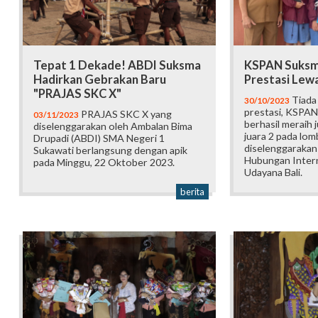
Tepat 1 Dekade! ABDI Suksma
KSPAN Suksma
Hadirkan Gebrakan Baru
Prestasi Lew
"PRAJAS SKC X"
Tiada
30/10/2023
prestasi, KSPAN
PRAJAS SKC X yang
03/11/2023
berhasil meraih j
diselenggarakan oleh Ambalan Bima
juara 2 pada lom
Drupadi (ABDI) SMA Negeri 1
diselenggarakan
Sukawati berlangsung dengan apik
Hubungan Interna
pada Minggu, 22 Oktober 2023.
Udayana Bali.
berita