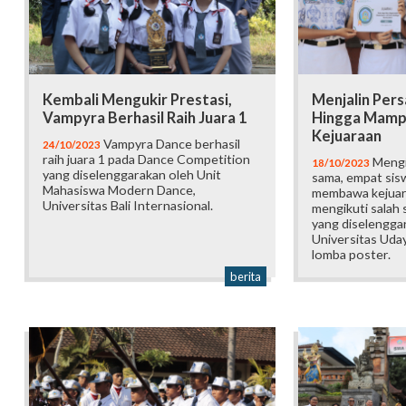
Kembali Mengukir Prestasi,
Menjalin Pers
Vampyra Berhasil Raih Juara 1
Hingga Mam
Kejuaraan
Vampyra Dance berhasil
24/10/2023
raih juara 1 pada Dance Competition
Mengi
18/10/2023
yang diselenggarakan oleh Unit
sama, empat sis
Mahasiswa Modern Dance,
membawa kejuar
Universitas Bali Internasional.
mengikuti salah
yang diselengga
Universitas Uda
lomba poster.
berita