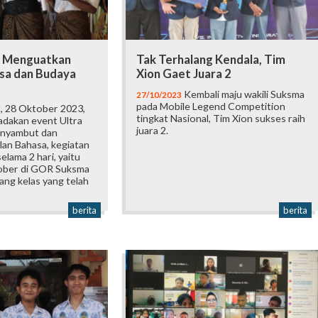
: Menguatkan
Tak Terhalang Kendala, Tim
sa dan Budaya
Xion Gaet Juara 2
Kembali maju wakili Suksma
27/10/2023
pada Mobile Legend Competition
, 28 Oktober 2023,
tingkat Nasional, Tim Xion sukses raih
adakan event Ultra
juara 2.
enyambut dan
an Bahasa, kegiatan
elama 2 hari, yaitu
ober di GOR Suksma
ang kelas yang telah
berita
berita