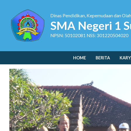
Dinas Pendidikan, Kepemudaan dan Ola
SMA Negeri 1 S
NPSN: 50102081 NSS: 301220504020
HOME
BERITA
KARY