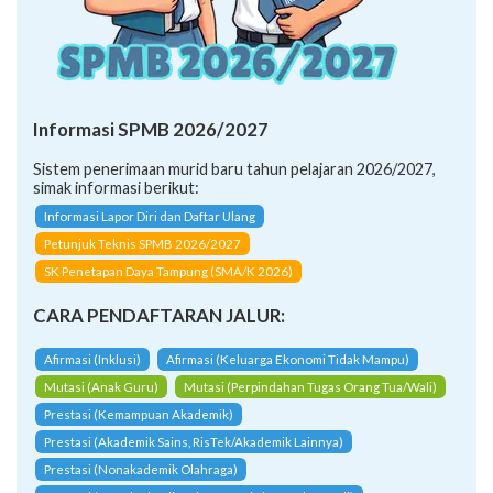
Informasi SPMB 2026/2027
Sistem penerimaan murid baru tahun pelajaran 2026/2027,
simak informasi berikut:
Informasi Lapor Diri dan Daftar Ulang
Petunjuk Teknis SPMB 2026/2027
SK Penetapan Daya Tampung (SMA/K 2026)
CARA PENDAFTARAN JALUR:
Afirmasi (Inklusi)
Afirmasi (Keluarga Ekonomi Tidak Mampu)
Mutasi (Anak Guru)
Mutasi (Perpindahan Tugas Orang Tua/Wali)
Prestasi (Kemampuan Akademik)
Prestasi (Akademik Sains, RisTek/Akademik Lainnya)
Prestasi (Nonakademik Olahraga)