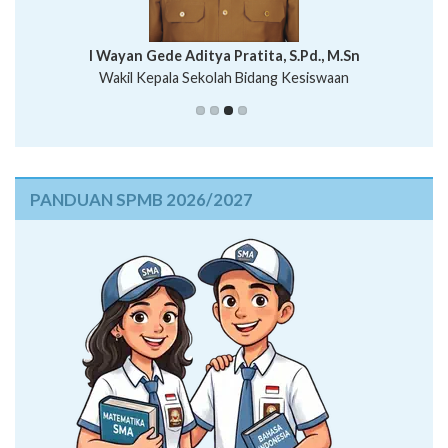
I Wayan Bawa Parmita, S.Pd
I Wayan Gede Aditya Pratita, S.Pd., M.Sn
Ni Wayan Nopi Sutantri, S.Pd.
Putu Suhartana, S.Pd.
Wakil Kepala Sekolah Bidang Kesiswaan
PANDUAN SPMB 2026/2027