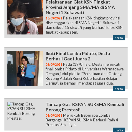
Pelaksanaan Giat KSN Tingkat
Provinsi Jenjang SMA/MA di SMA
Negeri 1 Sukawati
Pelaksanaan KSN tingkat provinsi
18/09/2021
diselenggarakan di SMA Negeri 1 Sukawati
dan diikuti 15 siswa/i yang berhasil lolos KSN
tingkat kabupaten.
berita
Ikuti Final Lomba Pidato, Desta
Berhasil Gaet Juara 2.
Pada (19/8) lalu, Desta mengikuti
03/09/2021
final lomba Pidato di Universitas Warmadewa.
Dengan judul pidato ”Persatuan dan Gotong
Royong Adalah Kunci Keberhasilan Belajar
Daring”, ia berhasil mendapat juara dua.
berita
Tancap Gas, KSPAN SUKSMA Kembali
Borong Prestasi!
Mengikuti Beberapa Lomba
01/09/2021
Bergengsi, KSPAN SUKSMA Berhasil Raih 4
Prestasi Sekaligus
berita