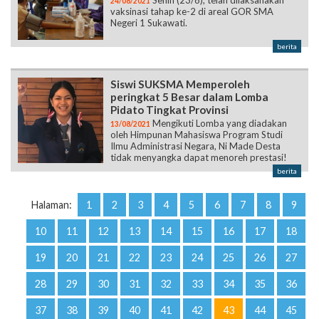
Senin (23/8), telah dilaksanakan
24/08/2021
vaksinasi tahap ke-2 di areal GOR SMA
Negeri 1 Sukawati.
berita
Siswi SUKSMA Memperoleh
peringkat 5 Besar dalam Lomba
Pidato Tingkat Provinsi
Mengikuti Lomba yang diadakan
13/08/2021
oleh Himpunan Mahasiswa Program Studi
Ilmu Administrasi Negara, Ni Made Desta
tidak menyangka dapat menoreh prestasi!
berita
Halaman:
1
2
3
4
5
6
7
8
9
10
11
12
13
14
15
16
17
18
19
20
21
22
23
24
25
26
27
28
29
30
31
32
33
34
35
36
37
38
39
40
41
42
43
44
45