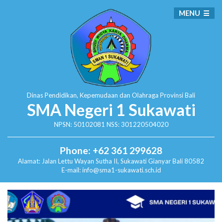
MENU
Dinas Pendidikan, Kepemudaan dan Olahraga
Provinsi Bali
SMA Negeri 1 Sukawati
NPSN: 50102081 NSS: 301220504020
Phone: +62 361 299628
Alamat:
Jalan Lettu Wayan Sutha II, Sukawati
Gianyar Bali 80582
E-mail: info@sma1-sukawati.sch.id