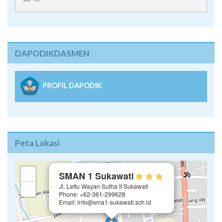
DAPODIKDASMEN
PROFIL DAPODIK
Peta Lokasi
×
+
SMAN 1 Sukawati
Jl. Lettu Wayan Sutha II Sukawati
−
Phone: +62-361-299628
Email: info@sma1-sukawati.sch.id