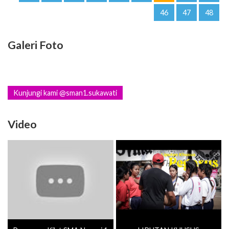
46
47
48
Galeri Foto
Kunjungi kami @sman1.sukawati
Video