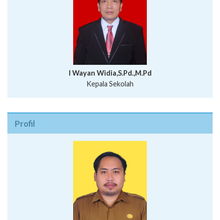
I Wayan Widia,S.Pd.,M.Pd
Kepala Sekolah
Profil