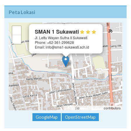
Peta Lokasi
×
+
SMAN 1 Sukawati
Jl. Lettu Wayan Sutha II Sukawati
−
Phone: +62-361-299628
Email: info@sma1-sukawati.sch.id
Leaflet
| ©
OpenStreetMap
contributors
GoogleMap
OpenStreetMap