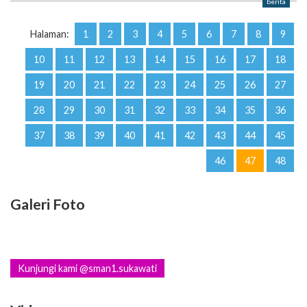
berita
Halaman:
1
2
3
4
5
6
7
8
9
10
11
12
13
14
15
16
17
18
19
20
21
22
23
24
25
26
27
28
29
30
31
32
33
34
35
36
37
38
39
40
41
42
43
44
45
46
47
48
Galeri Foto
Kunjungi kami @sman1.sukawati