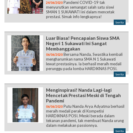
Pandemi COVID-19 tak
24/06/2020
menyurutkan semangat salah satu siswi
SMAN 1 SUKAWATI ini dalam mencetak
prestasi. Simak info lengkapnya!
berita
Luar Biasa! Pencapaian Siswa SMA
Negeri 1 Sukawati Ini Sangat
Membanggakan
Bersama Nanda, Swastika kembali
06/06/2020
mengharumkan nama SMA N 1 Sukawati
lewat prestasinya. Ia berhasil meraih medali
perunggu pada lomba HARDIKNAS POSI.
berita
Menginspirasi! Nanda Lagi-lagi
Mencetak Prestasi Meski di Tengah
Pandemi
Putu Nanda Arya Adyatma berhasil
06/06/2020
meraih medali perak di Kompetisi
HARDIKNAS POSI. Meski berada dalam
tekanan pandemi, tak membuat Nanda urung
dalam melakukan passionnya.
berita