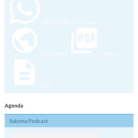
+62 878-8528-5958 (Ayumi)
Halaman Web
Pamflet
Juknis
Agenda
Suksma Podcast