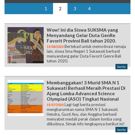
1
2
3
4
Wow! Ini dia Siswa SUKSMA yang
Menyandang Gelar Duta GenRe
Favorit Provinsi Bali tahun 2020.
Bertekad untuk memotivasi remaja
13/08/2020
lain, siswa Sma Negeri 1 Sukawati berhasil
menyandang gelar Duta Favorit Genre Bali
tahun 2020.
berita
Membanggakan! 3 Murid SMA N 1
Sukawati Berhasil Meraih Prestasi Di
Ajang Lomba Advanced Science
Olympiad (ASO) Tingkat Nasional
Lagi-lagi berita prestasi
15/07/2020
mengharumkan nama SMA N 1 Sukawati.
Hendra, Gusti Ayu, dan Anggina berhasil
menyabet medali perak dalam lomba yang
diikutinya. Simak info lengkapnya berikut ini!
berita