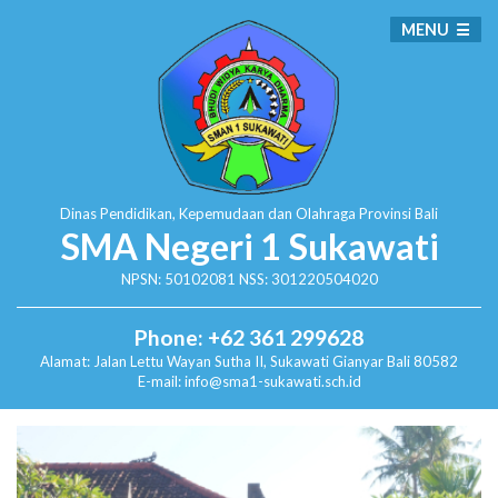
MENU
Dinas Pendidikan, Kepemudaan dan Olahraga
Provinsi Bali
SMA Negeri 1 Sukawati
NPSN: 50102081 NSS: 301220504020
Phone: +62 361 299628
Alamat:
Jalan Lettu Wayan Sutha II, Sukawati
Gianyar Bali 80582
E-mail: info@sma1-sukawati.sch.id