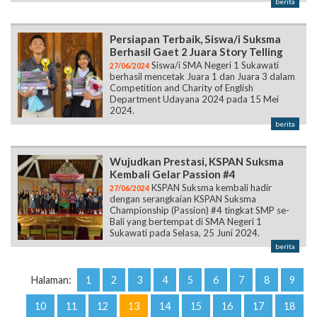
berita
Persiapan Terbaik, Siswa/i Suksma
Berhasil Gaet 2 Juara Story Telling
Siswa/i SMA Negeri 1 Sukawati
27/06/2024
berhasil mencetak Juara 1 dan Juara 3 dalam
Competition and Charity of English
Department Udayana 2024 pada 15 Mei
2024.
berita
Wujudkan Prestasi, KSPAN Suksma
Kembali Gelar Passion #4
KSPAN Suksma kembali hadir
27/06/2024
dengan serangkaian KSPAN Suksma
Championship (Passion) #4 tingkat SMP se-
Bali yang bertempat di SMA Negeri 1
Sukawati pada Selasa, 25 Juni 2024.
berita
Halaman:
1
2
3
4
5
6
7
8
9
10
11
12
13
14
15
16
17
18