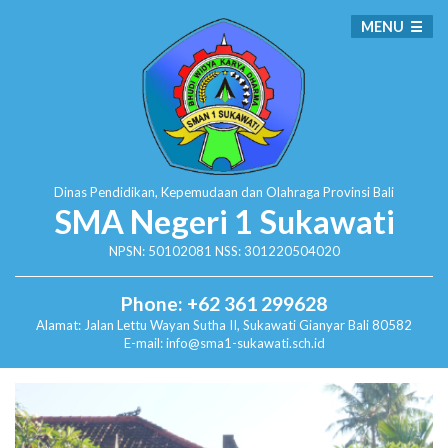
MENU
Dinas Pendidikan, Kepemudaan dan Olahraga
Provinsi Bali
SMA Negeri 1 Sukawati
NPSN: 50102081 NSS: 301220504020
Phone: +62 361 299628
Alamat:
Jalan Lettu Wayan Sutha II, Sukawati
Gianyar Bali 80582
E-mail: info@sma1-sukawati.sch.id