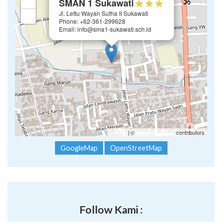
+
SMAN 1 Sukawati
Jl. Lettu Wayan Sutha II Sukawati
−
Phone: +62-361-299628
Email: info@sma1-sukawati.sch.id
Leaflet
| ©
OpenStreetMap
contributors
GoogleMap
OpenStreetMap
Follow Kami :