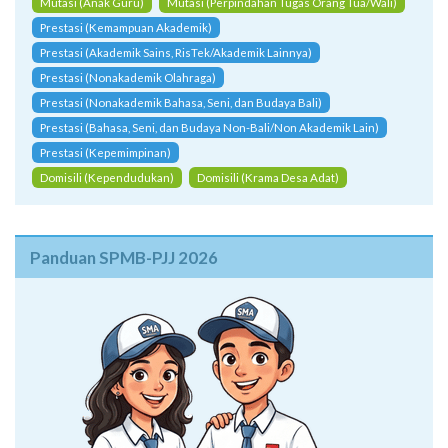
Mutasi (Anak Guru)
Mutasi (Perpindahan Tugas Orang Tua/Wali)
Prestasi (Kemampuan Akademik)
Prestasi (Akademik Sains, RisTek/Akademik Lainnya)
Prestasi (Nonakademik Olahraga)
Prestasi (Nonakademik Bahasa, Seni, dan Budaya Bali)
Prestasi (Bahasa, Seni, dan Budaya Non-Bali/Non Akademik Lain)
Prestasi (Kepemimpinan)
Domisili (Kependudukan)
Domisili (Krama Desa Adat)
Panduan SPMB-PJJ 2026