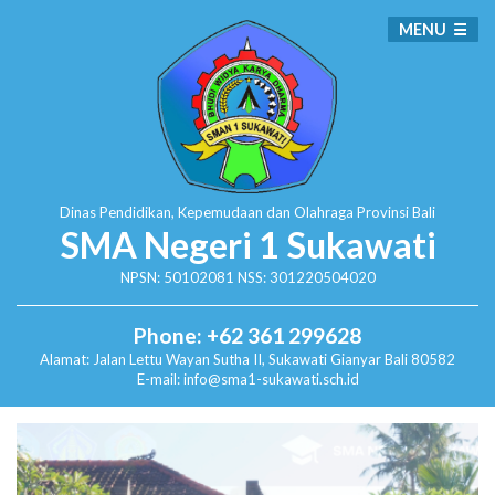
MENU
Dinas Pendidikan, Kepemudaan dan Olahraga
Provinsi Bali
SMA Negeri 1 Sukawati
NPSN: 50102081 NSS: 301220504020
Phone: +62 361 299628
Alamat:
Jalan Lettu Wayan Sutha II, Sukawati
Gianyar Bali 80582
E-mail: info@sma1-sukawati.sch.id