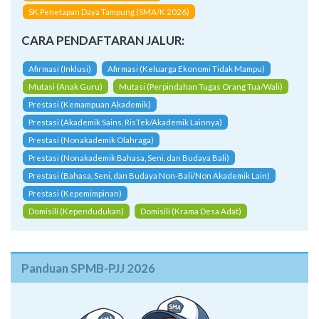
SK Penetapan Daya Tampung (SMA/K 2026)
CARA PENDAFTARAN JALUR:
Afirmasi (Inklusi)
Afirmasi (Keluarga Ekonomi Tidak Mampu)
Mutasi (Anak Guru)
Mutasi (Perpindahan Tugas Orang Tua/Wali)
Prestasi (Kemampuan Akademik)
Prestasi (Akademik Sains, RisTek/Akademik Lainnya)
Prestasi (Nonakademik Olahraga)
Prestasi (Nonakademik Bahasa, Seni, dan Budaya Bali)
Prestasi (Bahasa, Seni, dan Budaya Non-Bali/Non Akademik Lain)
Prestasi (Kepemimpinan)
Domisili (Kependudukan)
Domisili (Krama Desa Adat)
Panduan SPMB-PJJ 2026