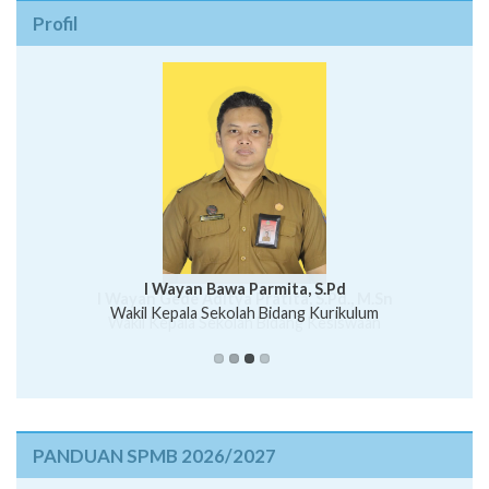
Profil
I Wayan Bawa Parmita, S.Pd
I Wayan Gede Aditya Pratita, S.Pd., M.Sn
Ni Wayan Nopi Sutantri, S.Pd.
Putu Suhartana, S.Pd.
Wakil Kepala Sekolah Bidang Kesiswaan
PANDUAN SPMB 2026/2027