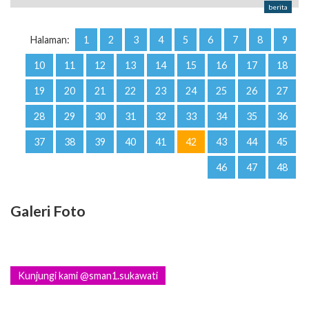
berita
Halaman:
1
2
3
4
5
6
7
8
9
10
11
12
13
14
15
16
17
18
19
20
21
22
23
24
25
26
27
28
29
30
31
32
33
34
35
36
37
38
39
40
41
42
43
44
45
46
47
48
Galeri Foto
Kunjungi kami @sman1.sukawati