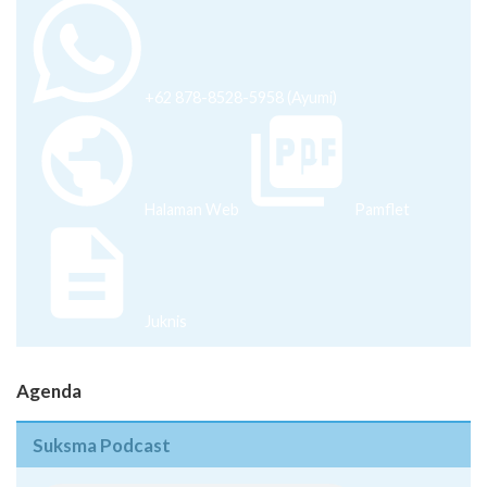
+62 878-8528-5958 (Ayumi)
Halaman Web
Pamflet
Juknis
Agenda
Suksma Podcast