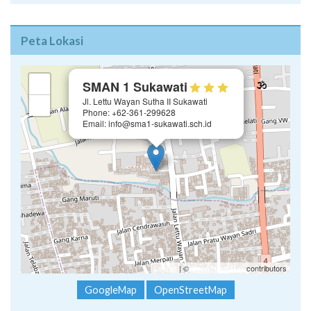
Peta Lokasi
×
+
SMAN 1 Sukawati
Jl. Lettu Wayan Sutha II Sukawati
−
Phone: +62-361-299628
Email: info@sma1-sukawati.sch.id
Leaflet
| ©
OpenStreetMap
contributors
GoogleMap
OpenStreetMap