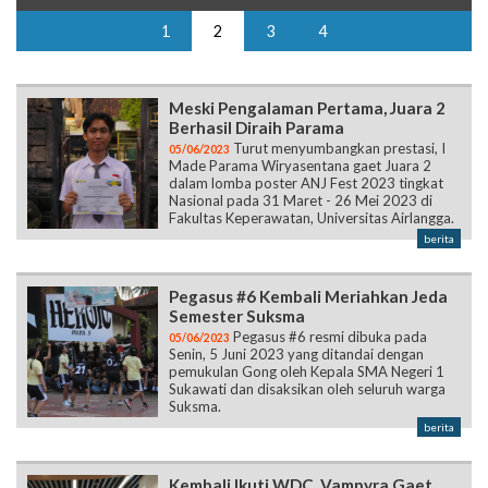
1
2
3
4
Meski Pengalaman Pertama, Juara 2
Berhasil Diraih Parama
Turut menyumbangkan prestasi, I
05/06/2023
Made Parama Wiryasentana gaet Juara 2
dalam lomba poster ANJ Fest 2023 tingkat
Nasional pada 31 Maret - 26 Mei 2023 di
Fakultas Keperawatan, Universitas Airlangga.
berita
Pegasus #6 Kembali Meriahkan Jeda
Semester Suksma
Pegasus #6 resmi dibuka pada
05/06/2023
Senin, 5 Juni 2023 yang ditandai dengan
pemukulan Gong oleh Kepala SMA Negeri 1
Sukawati dan disaksikan oleh seluruh warga
Suksma.
berita
Kembali Ikuti WDC, Vampyra Gaet