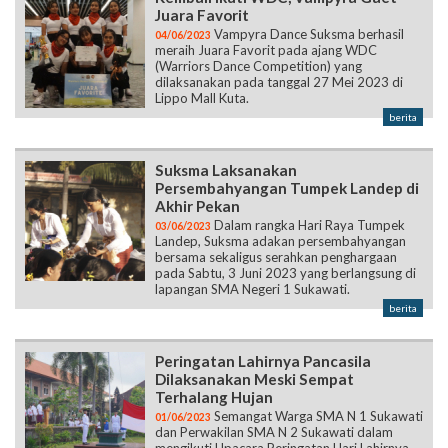
Juara Favorit
Vampyra Dance Suksma berhasil
04/06/2023
meraih Juara Favorit pada ajang WDC
(Warriors Dance Competition) yang
dilaksanakan pada tanggal 27 Mei 2023 di
Lippo Mall Kuta.
berita
Suksma Laksanakan
Persembahyangan Tumpek Landep di
Akhir Pekan
Dalam rangka Hari Raya Tumpek
03/06/2023
Landep, Suksma adakan persembahyangan
bersama sekaligus serahkan penghargaan
pada Sabtu, 3 Juni 2023 yang berlangsung di
lapangan SMA Negeri 1 Sukawati.
berita
Peringatan Lahirnya Pancasila
Dilaksanakan Meski Sempat
Terhalang Hujan
Semangat Warga SMA N 1 Sukawati
01/06/2023
dan Perwakilan SMA N 2 Sukawati dalam