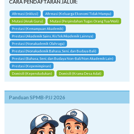
CARA PENDAFTARAN JALUR:
Afirmasi (Inklusi)
Afirmasi (Keluarga Ekonomi Tidak Mampu)
Mutasi (Anak Guru)
Mutasi (Perpindahan Tugas Orang Tua/Wali)
Prestasi (Kemampuan Akademik)
Prestasi (Akademik Sains, RisTek/Akademik Lainnya)
Prestasi (Nonakademik Olahraga)
Prestasi (Nonakademik Bahasa, Seni, dan Budaya Bali)
Prestasi (Bahasa, Seni, dan Budaya Non-Bali/Non Akademik Lain)
Prestasi (Kepemimpinan)
Domisili (Kependudukan)
Domisili (Krama Desa Adat)
Panduan SPMB-PJJ 2026