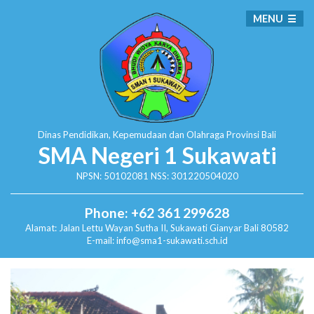
MENU
Dinas Pendidikan, Kepemudaan dan Olahraga
Provinsi Bali
SMA Negeri 1 Sukawati
NPSN: 50102081 NSS: 301220504020
Phone: +62 361 299628
Alamat:
Jalan Lettu Wayan Sutha II, Sukawati
Gianyar Bali 80582
E-mail: info@sma1-sukawati.sch.id