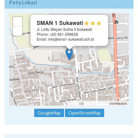
Peta Lokasi
×
+
SMAN 1 Sukawati
Jl. Lettu Wayan Sutha II Sukawati
−
Phone: +62-361-299628
Email: info@sma1-sukawati.sch.id
Leaflet
| ©
OpenStreetMap
contributors
GoogleMap
OpenStreetMap