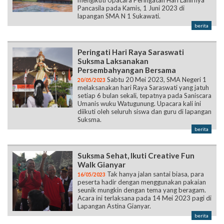
mengikuti Upacara Peringatan Hari Lahirnya
Pancasila pada Kamis, 1 Juni 2023 di
lapangan SMA N 1 Sukawati.
berita
Peringati Hari Raya Saraswati
Suksma Laksanakan
Persembahyangan Bersama
Sabtu 20 Mei 2023, SMA Negeri 1
20/05/2023
melaksanakan hari Raya Saraswati yang jatuh
setiap 6 bulan sekali, tepatnya pada Saniscara
Umanis wuku Watugunung. Upacara kali ini
diikuti oleh seluruh siswa dan guru di lapangan
Suksma.
berita
Suksma Sehat, Ikuti Creative Fun
Walk Gianyar
Tak hanya jalan santai biasa, para
16/05/2023
peserta hadir dengan menggunakan pakaian
seunik mungkin dengan tema yang beragam.
Acara ini terlaksana pada 14 Mei 2023 pagi di
Lapangan Astina Gianyar.
berita