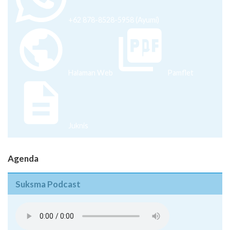
+62 878-8528-5958 (Ayumi)
Halaman Web
Pamflet
Juknis
Agenda
Suksma Podcast