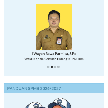
I Wayan Bawa Parmita, S.Pd
I Wayan Gede Aditya Pratita, S.Pd., M.Sn
Wakil Kepala Sekolah Bidang Kurikulum
Ni Wayan Nopi Sutantri, S.Pd.
Putu Suhartana, S.Pd.
PANDUAN SPMB 2026/2027