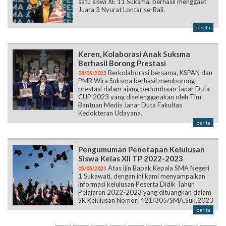
satu siswi XE 11 Suksma, berhasil menggaet
Juara 3 Nyurat Lontar se-Bali.
berita
Keren, Kolaborasi Anak Suksma
Berhasil Borong Prestasi
Berkolaborasi bersama, KSPAN dan
08/05/2023
PMR Wira Suksma berhasil memborong
prestasi dalam ajang perlombaan Janar Dūta
CUP 2023 yang diselenggarakan oleh Tim
Bantuan Medis Janar Duta Fakultas
Kedokteran Udayana.
berita
Pengumuman Penetapan Kelulusan
Siswa Kelas XII TP 2022-2023
Atas ijin Bapak Kepala SMA Negeri
05/05/2023
1 Sukawati, dengan ini kami menyampaikan
informasi kelulusan Peserta Didik Tahun
Pelajaran 2022-2023 yang dituangkan dalam
SK Kelulusan Nomor: 421/305/SMA.Suk.2023
berita