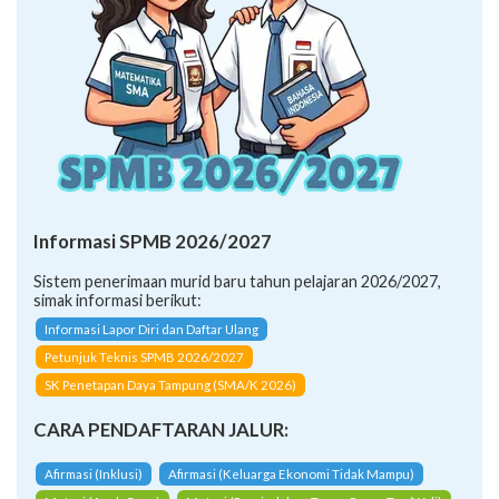
Informasi SPMB 2026/2027
Sistem penerimaan murid baru tahun pelajaran 2026/2027,
simak informasi berikut:
Informasi Lapor Diri dan Daftar Ulang
Petunjuk Teknis SPMB 2026/2027
SK Penetapan Daya Tampung (SMA/K 2026)
CARA PENDAFTARAN JALUR:
Afirmasi (Inklusi)
Afirmasi (Keluarga Ekonomi Tidak Mampu)
Mutasi (Anak Guru)
Mutasi (Perpindahan Tugas Orang Tua/Wali)
Prestasi (Kemampuan Akademik)
Prestasi (Akademik Sains, RisTek/Akademik Lainnya)