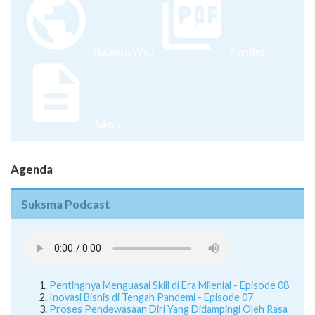
Halaman Web
Pamflet
Juknis
Agenda
Suksma Podcast
Pentingnya Menguasai Skill di Era Milenial - Episode 08
Inovasi Bisnis di Tengah Pandemi - Episode 07
Proses Pendewasaan Diri Yang Didampingi Oleh Rasa
Insecure Dan Overthinking - Episode 6
Serba Serbi Sekolah Online - Episode 5
Here's a helpful guide for you to using suksmafess on