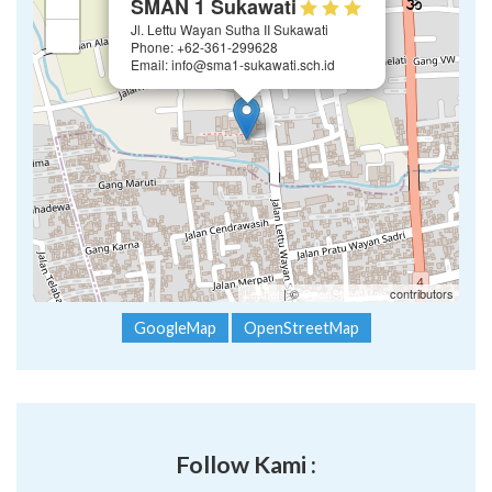
Leaflet
| ©
OpenStreetMap
contributors
GoogleMap
OpenStreetMap
Follow Kami :