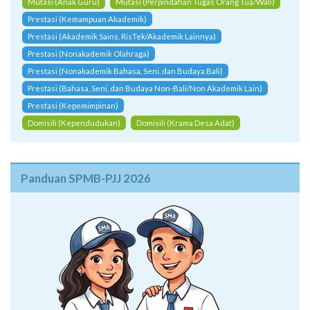
Prestasi (Nonakademik Olahraga)
Prestasi (Nonakademik Bahasa, Seni, dan Budaya Bali)
Prestasi (Bahasa, Seni, dan Budaya Non-Bali/Non Akademik Lain)
Prestasi (Kepemimpinan)
Domisili (Kependudukan)
Domisili (Krama Desa Adat)
Panduan SPMB-PJJ 2026