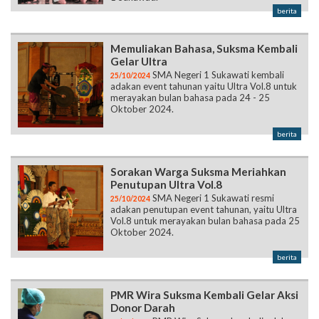
Memuliakan Bahasa, Suksma Kembali
Gelar Ultra
SMA Negeri 1 Sukawati kembali
25/10/2024
adakan event tahunan yaitu Ultra Vol.8 untuk
merayakan bulan bahasa pada 24 - 25
Oktober 2024.
berita
Sorakan Warga Suksma Meriahkan
Penutupan Ultra Vol.8
SMA Negeri 1 Sukawati resmi
25/10/2024
adakan penutupan event tahunan, yaitu Ultra
Vol.8 untuk merayakan bulan bahasa pada 25
Oktober 2024.
berita
PMR Wira Suksma Kembali Gelar Aksi
Donor Darah
PMR Wira Suksma kembali adakan
25/10/2024
kegiatan donor darah yang keempat kalinya
yang diselenggarakan di lingkungan SMAN 1
Sukawati pada tanggal 20 Oktober 2024.