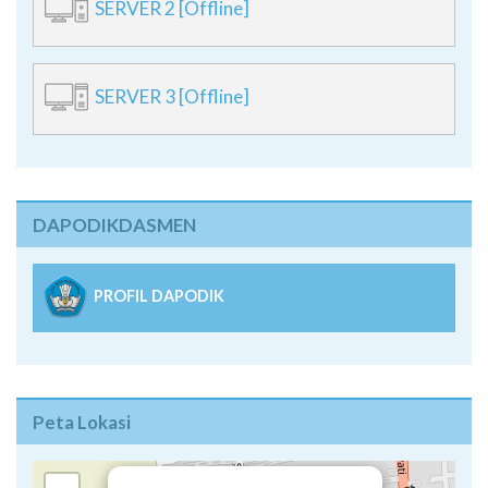
SERVER 3 [Offline]
DAPODIKDASMEN
PROFIL DAPODIK
Peta Lokasi
×
+
SMAN 1 Sukawati
Jl. Lettu Wayan Sutha II Sukawati
−
Phone: +62-361-299628
Email: info@sma1-sukawati.sch.id