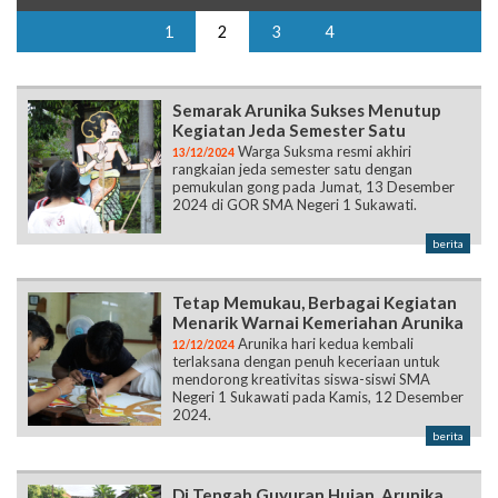
Semarak Arunika Sukses Menutup
Kegiatan Jeda Semester Satu
Warga Suksma resmi akhiri
13/12/2024
rangkaian jeda semester satu dengan
pemukulan gong pada Jumat, 13 Desember
2024 di GOR SMA Negeri 1 Sukawati.
berita
Tetap Memukau, Berbagai Kegiatan
Menarik Warnai Kemeriahan Arunika
Arunika hari kedua kembali
12/12/2024
terlaksana dengan penuh keceriaan untuk
mendorong kreativitas siswa-siswi SMA
Negeri 1 Sukawati pada Kamis, 12 Desember
2024.
berita
Di Tengah Guyuran Hujan, Arunika
Hari Pertama Penuh Keseruan
Mengisi rentang waktu sehabis
11/12/2024
Penilaian Akhir Semester, seluruh warga SMA
Negeri 1 Sukawati kembali menyelenggarakan