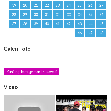
37
38
39
40
41
42
43
44
45
46
47
48
Galeri Foto
Kunjungi kami @sman1.sukawati
Video