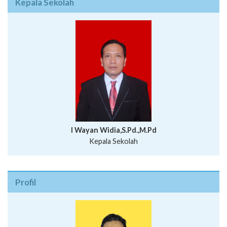
I Wayan Widia,S.Pd.,M.Pd
Kepala Sekolah
Profil