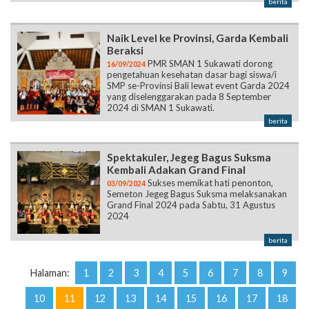
Beraksi
PMR SMAN 1 Sukawati dorong
16/09/2024
pengetahuan kesehatan dasar bagi siswa/i
SMP se-Provinsi Bali lewat event Garda 2024
yang diselenggarakan pada 8 September
2024 di SMAN 1 Sukawati.
berita
Spektakuler, Jegeg Bagus Suksma
Kembali Adakan Grand Final
Sukses memikat hati penonton,
03/09/2024
Semeton Jegeg Bagus Suksma melaksanakan
Grand Final 2024 pada Sabtu, 31 Agustus
2024
berita
Halaman:
1
2
3
4
5
6
7
8
9
10
11
12
13
14
15
16
17
18
19
20
21
22
23
24
25
26
27
28
29
30
31
32
33
34
35
36