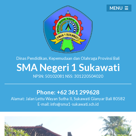
MENU
Dinas Pendidikan, Kepemudaan dan Olahraga
Provinsi Bali
SMA Negeri 1 Sukawati
NPSN: 50102081 NSS: 301220504020
Phone: +62 361 299628
Alamat:
Jalan Lettu Wayan Sutha II, Sukawati
Gianyar Bali 80582
E-mail: info@sma1-sukawati.sch.id