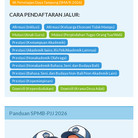
SK Penetapan Daya Tampung (SMA/K 2026)
CARA PENDAFTARAN JALUR:
Afirmasi (Inklusi)
Afirmasi (Keluarga Ekonomi Tidak Mampu)
Mutasi (Anak Guru)
Mutasi (Perpindahan Tugas Orang Tua/Wali)
Prestasi (Kemampuan Akademik)
Prestasi (Akademik Sains, RisTek/Akademik Lainnya)
Prestasi (Nonakademik Olahraga)
Prestasi (Nonakademik Bahasa, Seni, dan Budaya Bali)
Prestasi (Bahasa, Seni, dan Budaya Non-Bali/Non Akademik Lain)
Prestasi (Kepemimpinan)
Domisili (Kependudukan)
Domisili (Krama Desa Adat)
Panduan SPMB-PJJ 2026