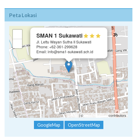
Peta Lokasi
×
+
SMAN 1 Sukawati
Jl. Lettu Wayan Sutha II Sukawati
−
Phone: +62-361-299628
Email: info@sma1-sukawati.sch.id
Leaflet
| ©
OpenStreetMap
contributors
GoogleMap
OpenStreetMap