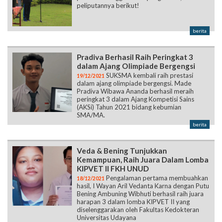
peliputannya berikut!
berita
Pradiva Berhasil Raih Peringkat 3
dalam Ajang Olimpiade Bergengsi
SUKSMA kembali raih prestasi
19/12/2021
dalam ajang olimpiade bergengsi. Made
Pradiva Wibawa Ananda berhasil meraih
peringkat 3 dalam Ajang Kompetisi Sains
(AKSi) Tahun 2021 bidang kebumian
SMA/MA.
berita
Veda & Bening Tunjukkan
Kemampuan, Raih Juara Dalam Lomba
KIPVET II FKH UNUD
Pengalaman pertama membuahkan
18/12/2021
hasil, I Wayan Aril Vedanta Karna dengan Putu
Bening Ambuning Wibhuti berhasil raih juara
harapan 3 dalam lomba KIPVET II yang
diselenggarakan oleh Fakultas Kedokteran
Universitas Udayana