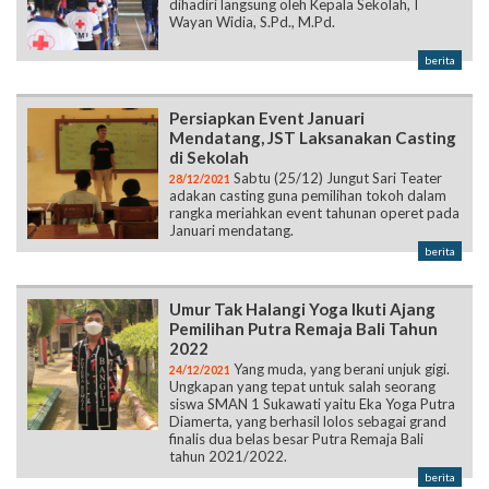
dihadiri langsung oleh Kepala Sekolah, I
Wayan Widia, S.Pd., M.Pd.
berita
Persiapkan Event Januari
Mendatang, JST Laksanakan Casting
di Sekolah
Sabtu (25/12) Jungut Sari Teater
28/12/2021
adakan casting guna pemilihan tokoh dalam
rangka meriahkan event tahunan operet pada
Januari mendatang.
berita
Umur Tak Halangi Yoga Ikuti Ajang
Pemilihan Putra Remaja Bali Tahun
2022
Yang muda, yang berani unjuk gigi.
24/12/2021
Ungkapan yang tepat untuk salah seorang
siswa SMAN 1 Sukawati yaitu Eka Yoga Putra
Diamerta, yang berhasil lolos sebagai grand
finalis dua belas besar Putra Remaja Bali
tahun 2021/2022.
berita