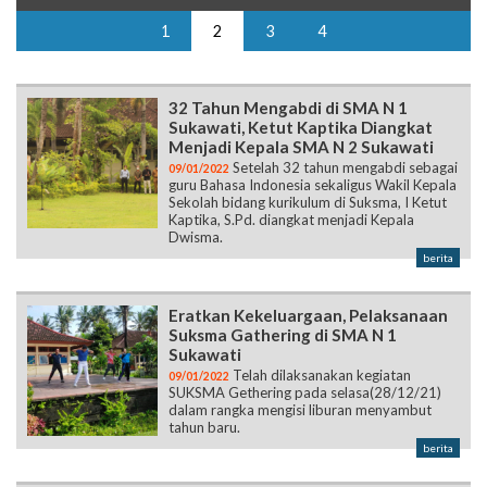
1
2
3
4
32 Tahun Mengabdi di SMA N 1
Sukawati, Ketut Kaptika Diangkat
Menjadi Kepala SMA N 2 Sukawati
Setelah 32 tahun mengabdi sebagai
09/01/2022
guru Bahasa Indonesia sekaligus Wakil Kepala
Sekolah bidang kurikulum di Suksma, I Ketut
Kaptika, S.Pd. diangkat menjadi Kepala
Dwisma.
berita
Eratkan Kekeluargaan, Pelaksanaan
Suksma Gathering di SMA N 1
Sukawati
Telah dilaksanakan kegiatan
09/01/2022
SUKSMA Gethering pada selasa(28/12/21)
dalam rangka mengisi liburan menyambut
tahun baru.
berita