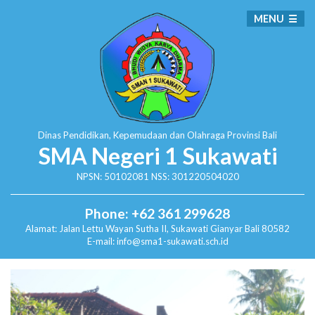
MENU
Dinas Pendidikan, Kepemudaan dan Olahraga
Provinsi Bali
SMA Negeri 1 Sukawati
NPSN: 50102081 NSS: 301220504020
Phone: +62 361 299628
Alamat:
Jalan Lettu Wayan Sutha II, Sukawati
Gianyar Bali 80582
E-mail: info@sma1-sukawati.sch.id