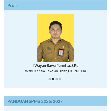
Profil
I Wayan Bawa Parmita, S.Pd
I Wayan Gede Aditya Pratita, S.Pd., M.Sn
Wakil Kepala Sekolah Bidang Kurikulum
Ni Wayan Nopi Sutantri, S.Pd.
Putu Suhartana, S.Pd.
PANDUAN SPMB 2026/2027