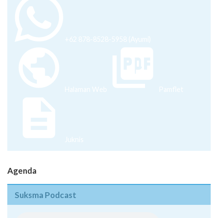
+62 878-8528-5958 (Ayumi)
Halaman Web
Pamflet
Juknis
Agenda
Suksma Podcast