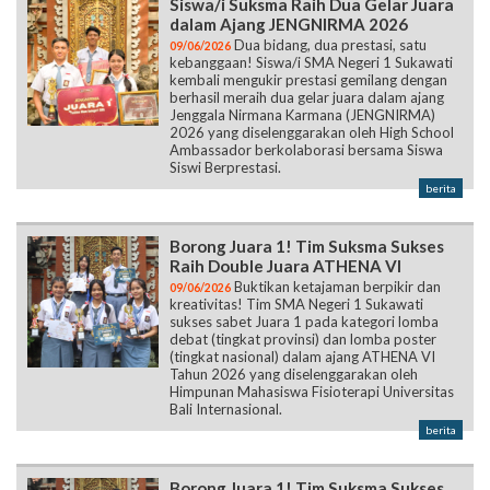
Siswa/i Suksma Raih Dua Gelar Juara
dalam Ajang JENGNIRMA 2026
Dua bidang, dua prestasi, satu
09/06/2026
kebanggaan! Siswa/i SMA Negeri 1 Sukawati
kembali mengukir prestasi gemilang dengan
berhasil meraih dua gelar juara dalam ajang
Jenggala Nirmana Karmana (JENGNIRMA)
2026 yang diselenggarakan oleh High School
Ambassador berkolaborasi bersama Siswa
Siswi Berprestasi.
berita
Borong Juara 1! Tim Suksma Sukses
Raih Double Juara ATHENA VI
Buktikan ketajaman berpikir dan
09/06/2026
kreativitas! Tim SMA Negeri 1 Sukawati
sukses sabet Juara 1 pada kategori lomba
debat (tingkat provinsi) dan lomba poster
(tingkat nasional) dalam ajang ATHENA VI
Tahun 2026 yang diselenggarakan oleh
Himpunan Mahasiswa Fisioterapi Universitas
Bali Internasional.
berita
Borong Juara 1! Tim Suksma Sukses