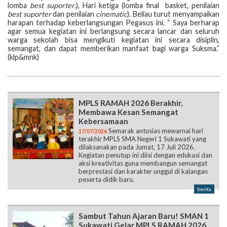
lomba
best suporter
.), Hari ketiga (lomba final basket, penilaian
best suporter
dan penilaian
cinematic
). Beliau turut menyampaikan
harapan terhadap keberlangsungan Pegasus ini. “ Saya berharap
agar semua kegiatan ini berlangsung secara lancar dan seluruh
warga sekolah bisa mengikuti kegiatan ini secara disiplin,
semangat, dan dapat memberikan manfaat bagi warga Suksma.”
(klp&mnk)
MPLS RAMAH 2026 Berakhir,
Membawa Kesan Semangat
Kebersamaan
Semarak antusias mewarnai hari
17/07/2026
terakhir MPLS SMA Negeri 1 Sukawati yang
dilaksanakan pada Jumat, 17 Juli 2026.
Kegiatan penutup ini diisi dengan edukasi dan
aksi kreativitas guna membangun semangat
berprestasi dan karakter unggul di kalangan
peserta didik baru.
berita
Sambut Tahun Ajaran Baru! SMAN 1
Sukawati Gelar MPLS RAMAH 2026