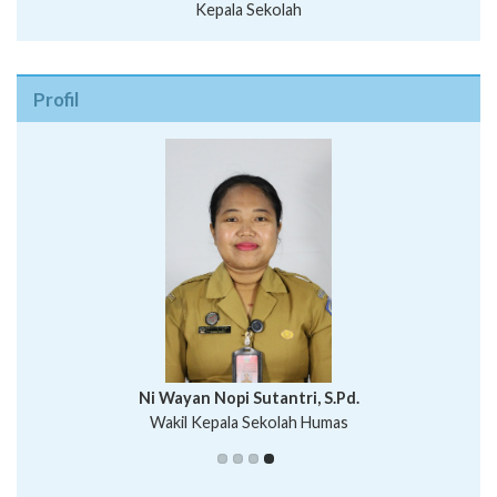
Kepala Sekolah
Profil
I Wayan Bawa Parmita, S.Pd
I Wayan Gede Aditya Pratita, S.Pd., M.Sn
Ni Wayan Nopi Sutantri, S.Pd.
Putu Suhartana, S.Pd.
Wakil Kepala Sekolah Humas