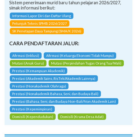
Sistem penerimaan murid baru tahun pelajaran 2026/2027,
simak informasi berikut:
Informasi Lapor Diri dan Daftar Ulang
Petunjuk Teknis SPMB 2026/2027
SK Penetapan Daya Tampung (SMA/K 2026)
CARA PENDAFTARAN JALUR:
Afirmasi (Inklusi)
Afirmasi (Keluarga Ekonomi Tidak Mampu)
Mutasi (Anak Guru)
Mutasi (Perpindahan Tugas Orang Tua/Wali)
Prestasi (Kemampuan Akademik)
Prestasi (Akademik Sains, RisTek/Akademik Lainnya)
Prestasi (Nonakademik Olahraga)
Prestasi (Nonakademik Bahasa, Seni, dan Budaya Bali)
Prestasi (Bahasa, Seni, dan Budaya Non-Bali/Non Akademik Lain)
Prestasi (Kepemimpinan)
Domisili (Kependudukan)
Domisili (Krama Desa Adat)