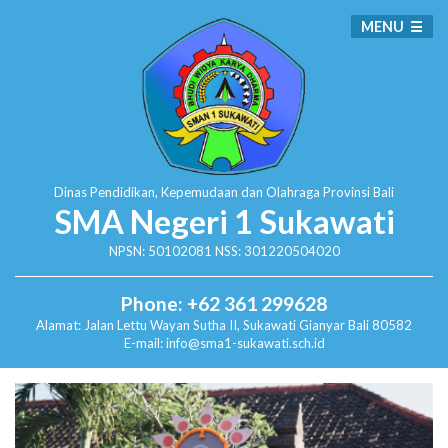
MENU
Dinas Pendidikan, Kepemudaan dan Olahraga
Provinsi Bali
SMA Negeri 1 Sukawati
NPSN: 50102081 NSS: 301220504020
Phone: +62 361 299628
Alamat:
Jalan Lettu Wayan Sutha II, Sukawati
Gianyar Bali 80582
E-mail: info@sma1-sukawati.sch.id