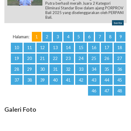
Putra berhasil meraih Juara 2 Kategori
Eliminasi Standar Bow dalam ajang PORPROV
Bali 2025 yang diselenggarakan oleh PERPANI
Bali.
berita
Halaman:
1
2
3
4
5
6
7
8
9
10
11
12
13
14
15
16
17
18
19
20
21
22
23
24
25
26
27
28
29
30
31
32
33
34
35
36
37
38
39
40
41
42
43
44
45
46
47
48
Galeri Foto