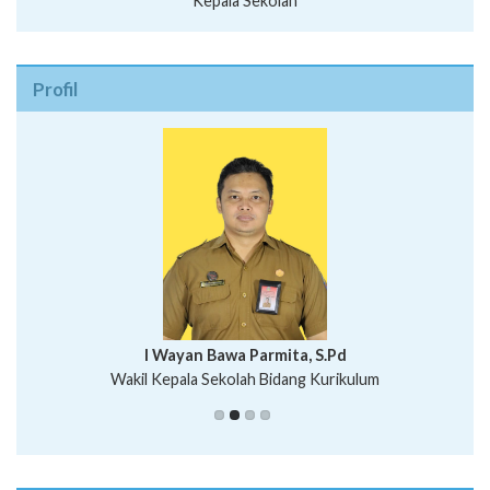
Kepala Sekolah
Profil
I Wayan Bawa Parmita, S.Pd
I Wayan Gede Aditya Pratita, S.Pd., M.Sn
Wakil Kepala Sekolah Bidang Kurikulum
Ni Wayan Nopi Sutantri, S.Pd.
Putu Suhartana, S.Pd.