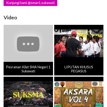
Kunjungi kami @sman1.sukawati
Video
Pesraman Kilat SMA Negeri 1
LIPUTAN KHUSUS
Sukawati
PEGASUS