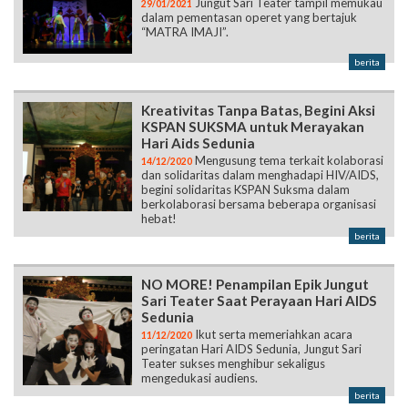
Jungut Sari Teater tampil memukau
29/01/2021
dalam pementasan operet yang bertajuk
“MATRA IMAJI”.
berita
Kreativitas Tanpa Batas, Begini Aksi
KSPAN SUKSMA untuk Merayakan
Hari Aids Sedunia
Mengusung tema terkait kolaborasi
14/12/2020
dan solidaritas dalam menghadapi HIV/AIDS,
begini solidaritas KSPAN Suksma dalam
berkolaborasi bersama beberapa organisasi
hebat!
berita
NO MORE! Penampilan Epik Jungut
Sari Teater Saat Perayaan Hari AIDS
Sedunia
Ikut serta memeriahkan acara
11/12/2020
peringatan Hari AIDS Sedunia, Jungut Sari
Teater sukses menghibur sekaligus
mengedukasi audiens.
berita