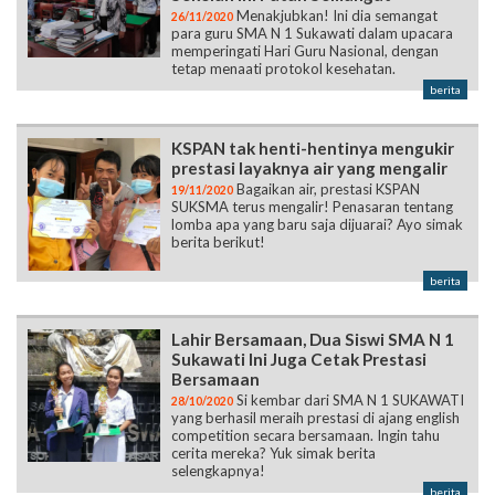
Menakjubkan! Ini dia semangat
26/11/2020
para guru SMA N 1 Sukawati dalam upacara
memperingati Hari Guru Nasional, dengan
tetap menaati protokol kesehatan.
berita
KSPAN tak henti-hentinya mengukir
prestasi layaknya air yang mengalir
Bagaikan air, prestasi KSPAN
19/11/2020
SUKSMA terus mengalir! Penasaran tentang
lomba apa yang baru saja dijuarai? Ayo simak
berita berikut!
berita
Lahir Bersamaan, Dua Siswi SMA N 1
Sukawati Ini Juga Cetak Prestasi
Bersamaan
Si kembar dari SMA N 1 SUKAWATI
28/10/2020
yang berhasil meraih prestasi di ajang english
competition secara bersamaan. Ingin tahu
cerita mereka? Yuk simak berita
selengkapnya!
berita