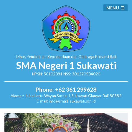
MENU
Dinas Pendidikan, Kepemudaan dan Olahraga
Provinsi Bali
SMA Negeri 1 Sukawati
NPSN: 50102081 NSS: 301220504020
Phone: +62 361 299628
Alamat:
Jalan Lettu Wayan Sutha II, Sukawati
Gianyar Bali 80582
E-mail: info@sma1-sukawati.sch.id