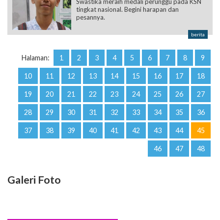
Swastika meraih medali perunggu pada KSN
tingkat nasional. Begini harapan dan
pesannya.
berita
Halaman:
1
2
3
4
5
6
7
8
9
10
11
12
13
14
15
16
17
18
19
20
21
22
23
24
25
26
27
28
29
30
31
32
33
34
35
36
37
38
39
40
41
42
43
44
45
46
47
48
Galeri Foto