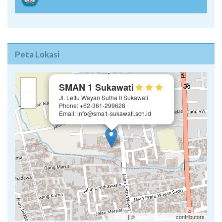
Peta Lokasi
×
+
SMAN 1 Sukawati
Jl. Lettu Wayan Sutha II Sukawati
−
Phone: +62-361-299628
Email: info@sma1-sukawati.sch.id
Leaflet
| ©
OpenStreetMap
contributors