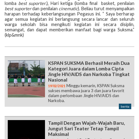
lomba
best suporter
.), Hari ketiga (lomba final basket, penilaian
best suporter
dan penilaian
cinematic
). Beliau turut menyampaikan
harapan terhadap keberlangsungan Pegasus ini. “ Saya berharap
agar semua kegiatan ini berlangsung secara lancar dan seluruh
warga sekolah bisa mengikuti kegiatan ini secara disiplin,
semangat, dan dapat memberikan manfaat bagi warga Suksma.”
(klp&mnk)
KSPAN SUKSMA Berhasil Meraih Dua
Kategori Juara dalam Lomba Cipta
Jingle HIV/AIDS dan Narkoba Tingkat
Nasional
Minggu kemarin, KSPAN Suksma
19/02/2021
sukses membawa juara 3 dan juara favorit
dalam perlombaan Jingle HIV/AIDS dan
Narkoba.
berita
Tampil Dengan Wajah-Wajah Baru,
Jungut Sari Teater Tetap Tampil
Maksimal