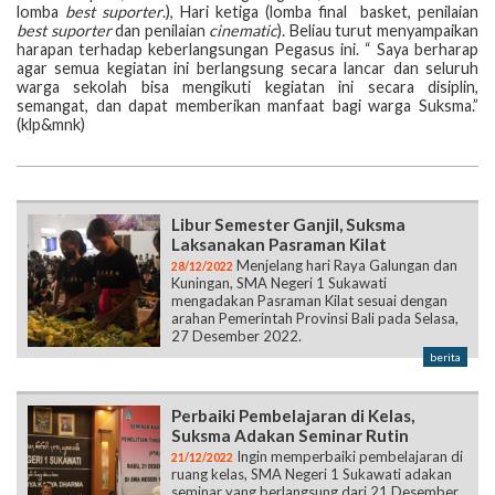
lomba
best suporter
.), Hari ketiga (lomba final basket, penilaian
best suporter
dan penilaian
cinematic
). Beliau turut menyampaikan
harapan terhadap keberlangsungan Pegasus ini. “ Saya berharap
agar semua kegiatan ini berlangsung secara lancar dan seluruh
warga sekolah bisa mengikuti kegiatan ini secara disiplin,
semangat, dan dapat memberikan manfaat bagi warga Suksma.”
(klp&mnk)
Libur Semester Ganjil, Suksma
Laksanakan Pasraman Kilat
Menjelang hari Raya Galungan dan
28/12/2022
Kuningan, SMA Negeri 1 Sukawati
mengadakan Pasraman Kilat sesuai dengan
arahan Pemerintah Provinsi Bali pada Selasa,
27 Desember 2022.
berita
Perbaiki Pembelajaran di Kelas,
Suksma Adakan Seminar Rutin
Ingin memperbaiki pembelajaran di
21/12/2022
ruang kelas, SMA Negeri 1 Sukawati adakan
seminar yang berlangsung dari 21 Desember