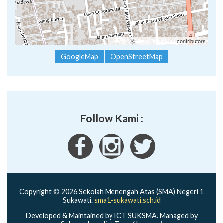
Leaflet
| ©
OpenStreetMap
contributors
GoogleMap
OpenStreetMap
Follow Kami :
Copyright © 2026 Sekolah Menengah Atas (SMA) Negeri 1
Sukawati.
sma1-sukawati.sch.id