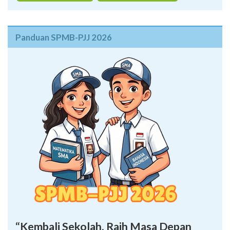
Domisili (Kependudukan)
Domisili (Krama Desa Adat)
Panduan SPMB-PJJ 2026