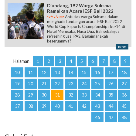
Diundang, 192 Warga Suksma
Ramaikan Acara IESF Bali 2022
Antusias warga Suksma dalam
12/12/2022
menghadiri undangan acara IESF Bali 2022
World Cup Esports Championships ke-14 di
Hotel Merusaka, Nusa Dua, Bali sekaligus
refreshing usai PAS. Bagaimanakah
keseruannya?
berita
Halaman:
1
2
3
4
5
6
7
8
9
10
11
12
13
14
15
16
17
18
19
20
21
22
23
24
25
26
27
28
29
30
31
32
33
34
35
36
37
38
39
40
41
42
43
44
45
46
47
48