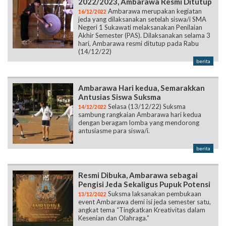
2022/2023, Ambarawa Resmi Ditutup
Ambarawa merupakan kegiatan
16/12/2022
jeda yang dilaksanakan setelah siswa/i SMA
Negeri 1 Sukawati melaksanakan Penilaian
Akhir Semester (PAS). Dilaksanakan selama 3
hari, Ambarawa resmi ditutup pada Rabu
(14/12/22)
berita
Ambarawa Hari kedua, Semarakkan
Antusias Siswa Suksma
Selasa (13/12/22) Suksma
14/12/2022
sambung rangkaian Ambarawa hari kedua
dengan beragam lomba yang mendorong
antusiasme para siswa/i.
berita
Resmi Dibuka, Ambarawa sebagai
Pengisi Jeda Sekaligus Pupuk Potensi
Suksma laksanakan pembukaan
13/12/2022
event Ambarawa demi isi jeda semester satu,
angkat tema “Tingkatkan Kreativitas dalam
Kesenian dan Olahraga.”