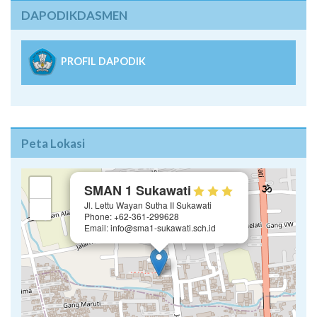
DAPODIKDASMEN
PROFIL DAPODIK
Peta Lokasi
×
+
SMAN 1 Sukawati
Jl. Lettu Wayan Sutha II Sukawati
−
Phone: +62-361-299628
Email: info@sma1-sukawati.sch.id