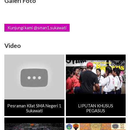
Galeri Foto
Kunjungi kami @sman1.sukawati
Video
Pesraman Kilat SMA Negeri 1
LIPUTAN KHUSUS
Sukawati
PEGASUS