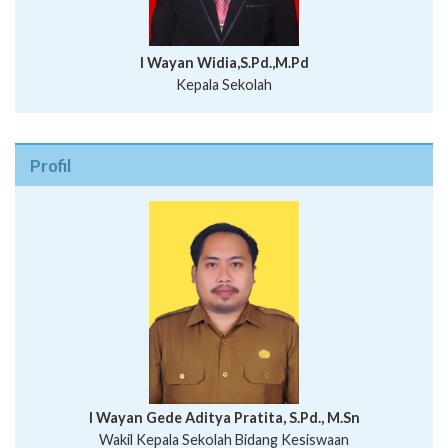
I Wayan Widia,S.Pd.,M.Pd
Kepala Sekolah
Profil
I Wayan Bawa Parmita, S.Pd
I Wayan Gede Aditya Pratita, S.Pd., M.Sn
Ni Wayan Nopi Sutantri, S.Pd.
Putu Suhartana, S.Pd.
Wakil Kepala Sekolah Bidang Kesiswaan