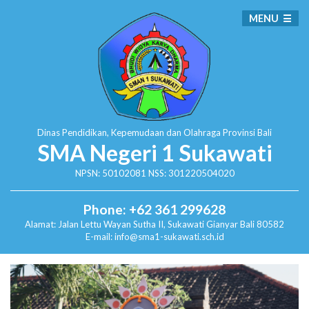
MENU
Dinas Pendidikan, Kepemudaan dan Olahraga
Provinsi Bali
SMA Negeri 1 Sukawati
NPSN: 50102081 NSS: 301220504020
Phone: +62 361 299628
Alamat:
Jalan Lettu Wayan Sutha II, Sukawati
Gianyar Bali 80582
E-mail: info@sma1-sukawati.sch.id