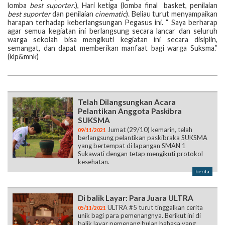
lomba
best suporter
.), Hari ketiga (lomba final basket, penilaian
best suporter
dan penilaian
cinematic
). Beliau turut menyampaikan
harapan terhadap keberlangsungan Pegasus ini. “ Saya berharap
agar semua kegiatan ini berlangsung secara lancar dan seluruh
warga sekolah bisa mengikuti kegiatan ini secara disiplin,
semangat, dan dapat memberikan manfaat bagi warga Suksma.”
(klp&mnk)
Telah Dilangsungkan Acara
Pelantikan Anggota Paskibra
SUKSMA
Jumat (29/10) kemarin, telah
09/11/2021
berlangsung pelantikan paskibraka SUKSMA
yang bertempat di lapangan SMAN 1
Sukawati dengan tetap mengikuti protokol
kesehatan.
berita
Di balik Layar: Para Juara ULTRA
ULTRA #5 turut tinggalkan cerita
05/11/2021
unik bagi para pemenangnya. Berikut ini di
balik layar pemenang bulan bahasa yang