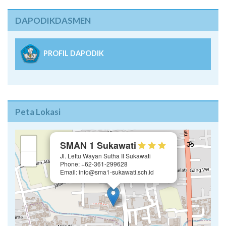
DAPODIKDASMEN
PROFIL DAPODIK
Peta Lokasi
×
+
SMAN 1 Sukawati
Jl. Lettu Wayan Sutha II Sukawati
−
Phone: +62-361-299628
Email: info@sma1-sukawati.sch.id