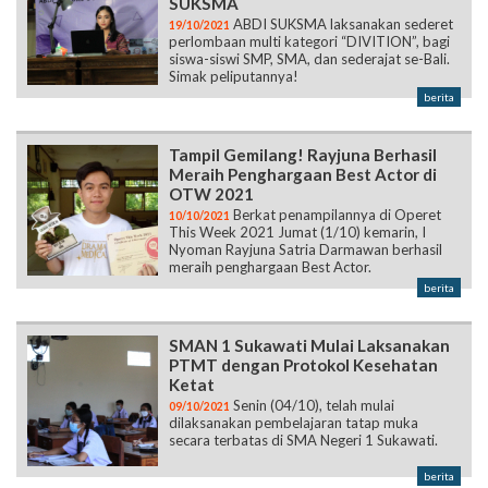
SUKSMA
ABDI SUKSMA laksanakan sederet
19/10/2021
perlombaan multi kategori “DIVITION”, bagi
siswa-siswi SMP, SMA, dan sederajat se-Bali.
Simak peliputannya!
berita
Tampil Gemilang! Rayjuna Berhasil
Meraih Penghargaan Best Actor di
OTW 2021
Berkat penampilannya di Operet
10/10/2021
This Week 2021 Jumat (1/10) kemarin, I
Nyoman Rayjuna Satria Darmawan berhasil
meraih penghargaan Best Actor.
berita
SMAN 1 Sukawati Mulai Laksanakan
PTMT dengan Protokol Kesehatan
Ketat
Senin (04/10), telah mulai
09/10/2021
dilaksanakan pembelajaran tatap muka
secara terbatas di SMA Negeri 1 Sukawati.
berita