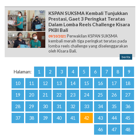
KSPAN SUKSMA Kembali Tunjukkan
Prestasi, Gaet 3 Peringkat Teratas
Dalam Lomba Reels Challenge Kisara
PKBI Bali
Perwakilan KSPAN SUKSMA
09/10/2021
kembali meraih tiga peringkat teratas pada
lomba reels challenge yang diselenggarakan
oleh Kisara Bali.
berita
Halaman:
1
2
3
4
5
6
7
8
9
10
11
12
13
14
15
16
17
18
19
20
21
22
23
24
25
26
27
28
29
30
31
32
33
34
35
36
37
38
39
40
41
42
43
44
45
46
47
48