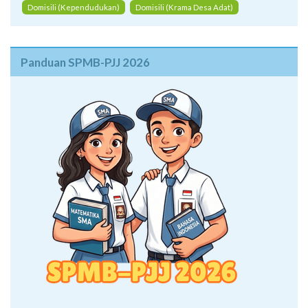
Domisili (Kependudukan)
Domisili (Krama Desa Adat)
Panduan SPMB-PJJ 2026