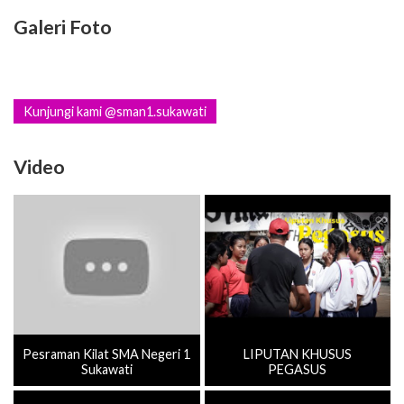
Galeri Foto
Kunjungi kami @sman1.sukawati
Video
Pesraman Kilat SMA Negeri 1
LIPUTAN KHUSUS
Sukawati
PEGASUS