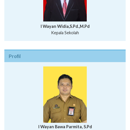
I Wayan Widia,S.Pd.,M.Pd
Kepala Sekolah
Profil
I Wayan Bawa Parmita, S.Pd
I Wayan Gede Aditya Pratita, S.Pd., M.Sn