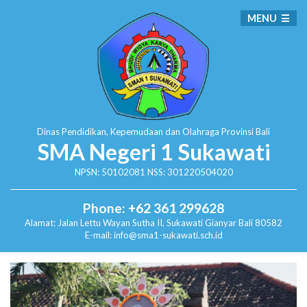
MENU
Dinas Pendidikan, Kepemudaan dan Olahraga
Provinsi Bali
SMA Negeri 1 Sukawati
NPSN: 50102081 NSS: 301220504020
Phone: +62 361 299628
Alamat:
Jalan Lettu Wayan Sutha II, Sukawati
Gianyar Bali 80582
E-mail: info@sma1-sukawati.sch.id