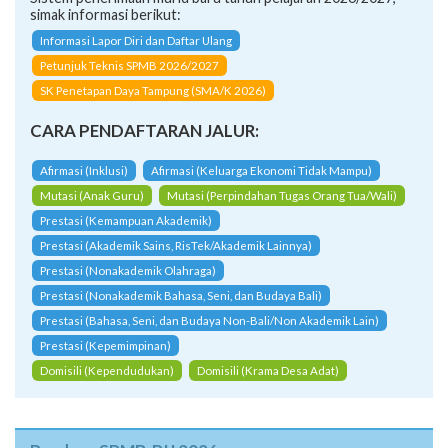
simak informasi berikut:
Informasi Lapor Diri dan Daftar Ulang
Petunjuk Teknis SPMB 2026/2027
SK Penetapan Daya Tampung (SMA/K 2026)
CARA PENDAFTARAN JALUR:
Afirmasi (Inklusi)
Afirmasi (Keluarga Ekonomi Tidak Mampu)
Mutasi (Anak Guru)
Mutasi (Perpindahan Tugas Orang Tua/Wali)
Prestasi (Kemampuan Akademik)
Prestasi (Akademik Sains, RisTek/Akademik Lainnya)
Prestasi (Nonakademik Olahraga)
Prestasi (Nonakademik Bahasa, Seni, dan Budaya Bali)
Prestasi (Bahasa, Seni, dan Budaya Non-Bali/Non Akademik Lain)
Prestasi (Kepemimpinan)
Domisili (Kependudukan)
Domisili (Krama Desa Adat)