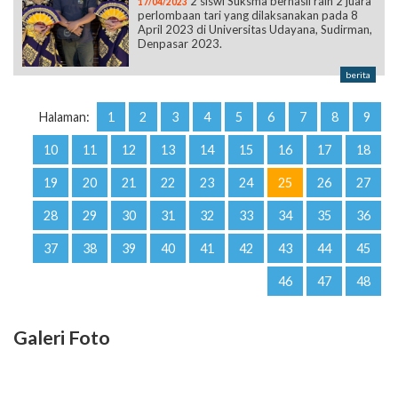
2 siswi Suksma berhasil raih 2 juara
17/04/2023
perlombaan tari yang dilaksanakan pada 8
April 2023 di Universitas Udayana, Sudirman,
Denpasar 2023.
berita
Halaman:
1
2
3
4
5
6
7
8
9
10
11
12
13
14
15
16
17
18
19
20
21
22
23
24
25
26
27
28
29
30
31
32
33
34
35
36
37
38
39
40
41
42
43
44
45
46
47
48
Galeri Foto