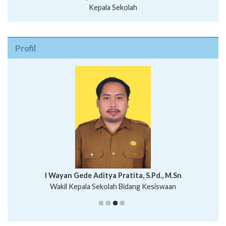
Kepala Sekolah
Profil
I Wayan Bawa Parmita, S.Pd
I Wayan Gede Aditya Pratita, S.Pd., M.Sn
Ni Wayan Nopi Sutantri, S.Pd.
Putu Suhartana, S.Pd.
Wakil Kepala Sekolah Bidang Kesiswaan