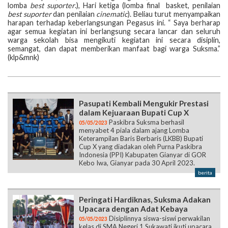
lomba
best suporter
.), Hari ketiga (lomba final basket, penilaian
best suporter
dan penilaian
cinematic
). Beliau turut menyampaikan
harapan terhadap keberlangsungan Pegasus ini. “ Saya berharap
agar semua kegiatan ini berlangsung secara lancar dan seluruh
warga sekolah bisa mengikuti kegiatan ini secara disiplin,
semangat, dan dapat memberikan manfaat bagi warga Suksma.”
(klp&mnk)
Pasupati Kembali Mengukir Prestasi
dalam Kejuaraan Bupati Cup X
Paskibra Suksma berhasil
05/05/2023
menyabet 4 piala dalam ajang Lomba
Keterampilan Baris Berbaris (LKBB) Bupati
Cup X yang diadakan oleh Purna Paskibra
Indonesia (PPI) Kabupaten Gianyar di GOR
Kebo Iwa, Gianyar pada 30 April 2023.
berita
Peringati Hardiknas, Suksma Adakan
Upacara dengan Adat Kebaya
Disiplinnya siswa-siswi perwakilan
05/05/2023
kelas di SMA Negeri 1 Sukawati ikuti upacara