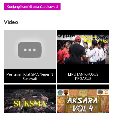
Kunjungi kami @sman1.sukawati
Video
Pesraman Kilat SMA Negeri 1
LIPUTAN KHUSUS
Sukawati
PEGASUS