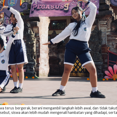
a terus bergerak, berani mengambil langkah lebih awal, dan tidak taku
sebut, siswa akan lebih mudah mengenali hambatan yang dihadapi, sert