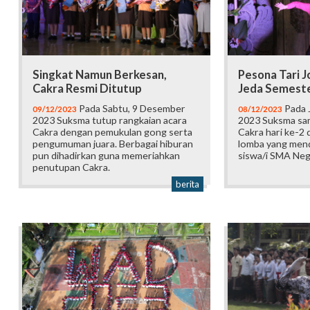
Singkat Namun Berkesan,
Pesona Tari 
Cakra Resmi Ditutup
Jeda Semest
Pada Sabtu, 9 Desember
Pada 
09/12/2023
08/12/2023
2023 Suksma tutup rangkaian acara
2023 Suksma sa
Cakra dengan pemukulan gong serta
Cakra hari ke-2
pengumuman juara. Berbagai hiburan
lomba yang mend
pun dihadirkan guna memeriahkan
siswa/i SMA Neg
penutupan Cakra.
berita