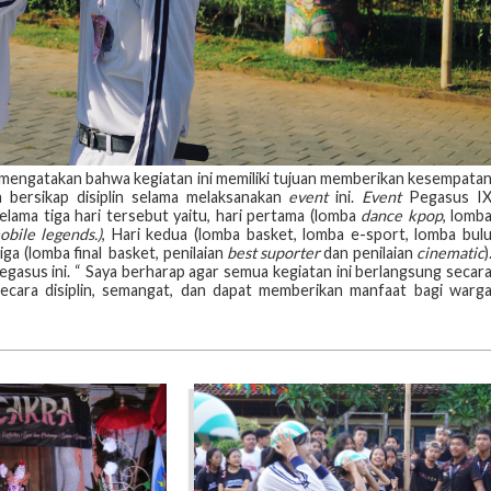
IX mengatakan bahwa kegiatan ini memiliki tujuan memberikan kesempata
 bersikap disiplin selama melaksanakan
event
ini.
Event
Pegasus I
elama tiga hari tersebut yaitu, hari pertama (lomba
dance kpop
, lomb
obile legends.)
, Hari kedua (lomba basket, lomba e-sport, lomba bul
etiga (lomba final basket, penilaian
best suporter
dan penilaian
cinematic
)
asus ini. “ Saya berharap agar semua kegiatan ini berlangsung secar
secara disiplin, semangat, dan dapat memberikan manfaat bagi warg