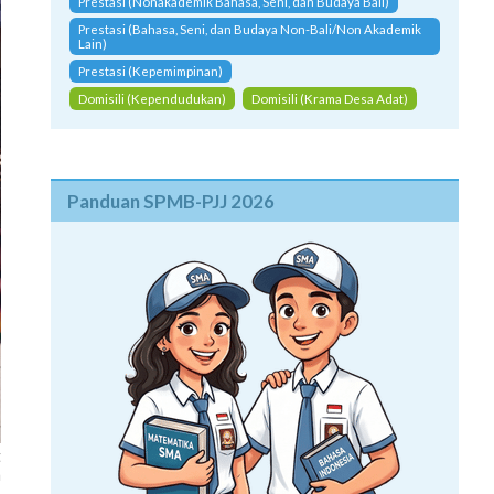
Prestasi (Nonakademik Bahasa, Seni, dan Budaya Bali)
Prestasi (Bahasa, Seni, dan Budaya Non-Bali/Non Akademik
Lain)
Prestasi (Kepemimpinan)
Domisili (Kependudukan)
Domisili (Krama Desa Adat)
Panduan SPMB-PJJ 2026
t
a