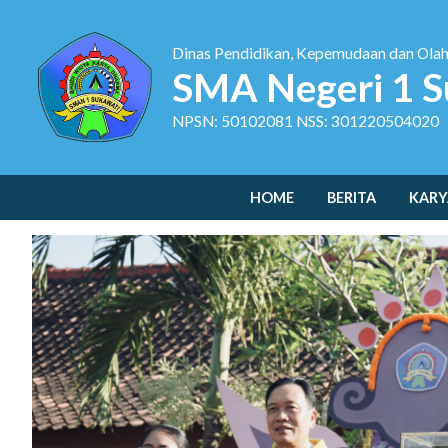
Dinas Pendidikan, Kepemudaan dan Ola
SMA Negeri 1 S
NPSN: 50102081 NSS: 301220504020
HOME
BERITA
KARY