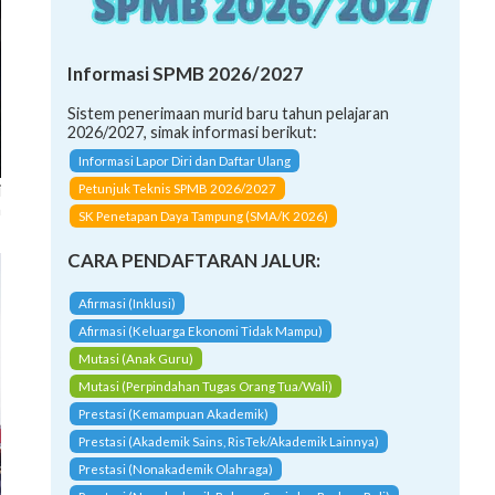
Informasi SPMB 2026/2027
Sistem penerimaan murid baru tahun pelajaran
2026/2027, simak informasi berikut:
Informasi Lapor Diri dan Daftar Ulang
i
Petunjuk Teknis SPMB 2026/2027
n
SK Penetapan Daya Tampung (SMA/K 2026)
CARA PENDAFTARAN JALUR:
Afirmasi (Inklusi)
Afirmasi (Keluarga Ekonomi Tidak Mampu)
Mutasi (Anak Guru)
Mutasi (Perpindahan Tugas Orang Tua/Wali)
Prestasi (Kemampuan Akademik)
Prestasi (Akademik Sains, RisTek/Akademik Lainnya)
Prestasi (Nonakademik Olahraga)