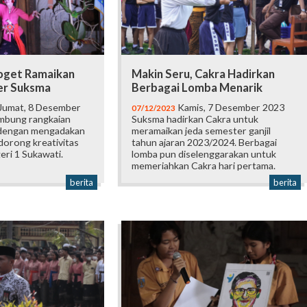
Joget Ramaikan
Makin Seru, Cakra Hadirkan
er Suksma
Berbagai Lomba Menarik
Jumat, 8 Desember
Kamis, 7 Desember 2023
07/12/2023
mbung rangkaian
Suksma hadirkan Cakra untuk
 dengan mengadakan
meramaikan jeda semester ganjil
orong kreativitas
tahun ajaran 2023/2024. Berbagai
eri 1 Sukawati.
lomba pun diselenggarakan untuk
memeriahkan Cakra hari pertama.
berita
berita