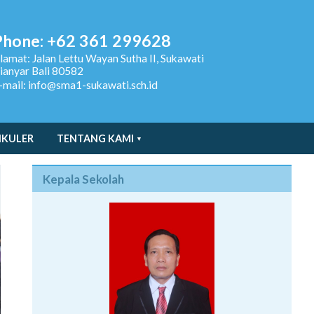
Phone: +62 361 299628
lamat:
Jalan Lettu Wayan Sutha II, Sukawati
ianyar Bali 80582
-mail: info@sma1-sukawati.sch.id
IKULER
TENTANG KAMI
Kepala Sekolah