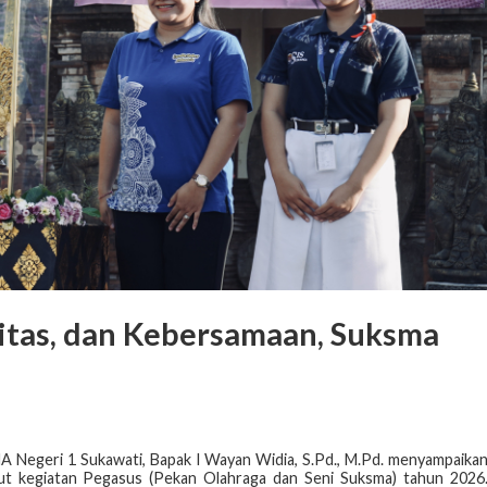
vitas, dan Kebersamaan, Suksma
 Negeri 1 Sukawati, Bapak I Wayan Widia, S.Pd., M.Pd. menyampaika
ut kegiatan Pegasus (Pekan Olahraga dan Seni Suksma) tahun 2026