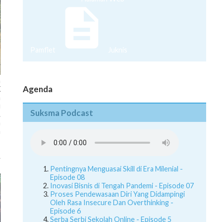
Pamflet
Juknis
n
Agenda
X
a
u
Suksma Podcast
.
a
a
Pentingnya Menguasai Skill di Era Milenial -
Episode 08
Inovasi Bisnis di Tengah Pandemi - Episode 07
Proses Pendewasaan Diri Yang Didampingi
Oleh Rasa Insecure Dan Overthinking -
Episode 6
Serba Serbi Sekolah Online - Episode 5