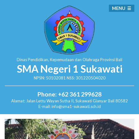
MENU
Dinas Pendidikan, Kepemudaan dan Olahraga
Provinsi Bali
SMA Negeri 1 Sukawati
NPSN: 50102081 NSS: 301220504020
Phone: +62 361 299628
Alamat:
Jalan Lettu Wayan Sutha II, Sukawati
Gianyar Bali 80582
E-mail: info@sma1-sukawati.sch.id