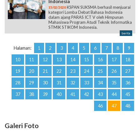
Indonesia
KSPAN SUKSMA berhasil menjuarai
15/02/2020
kategori Lomba Debat Bahasa Indonesia
dalam ajang PARAS ICT V oleh Himpunan
Mahasiswa Program Atudi Teknik Informatika
STMIK STIKOM Indonesia.
berita
Halaman:
1
2
3
4
5
6
7
8
9
10
11
12
13
14
15
16
17
18
19
20
21
22
23
24
25
26
27
28
29
30
31
32
33
34
35
36
37
38
39
40
41
42
43
44
45
46
47
48
Galeri Foto