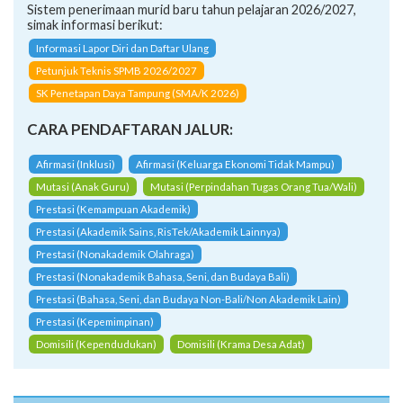
Sistem penerimaan murid baru tahun pelajaran 2026/2027,
simak informasi berikut:
Informasi Lapor Diri dan Daftar Ulang
Petunjuk Teknis SPMB 2026/2027
SK Penetapan Daya Tampung (SMA/K 2026)
CARA PENDAFTARAN JALUR:
Afirmasi (Inklusi)
Afirmasi (Keluarga Ekonomi Tidak Mampu)
Mutasi (Anak Guru)
Mutasi (Perpindahan Tugas Orang Tua/Wali)
Prestasi (Kemampuan Akademik)
Prestasi (Akademik Sains, RisTek/Akademik Lainnya)
Prestasi (Nonakademik Olahraga)
Prestasi (Nonakademik Bahasa, Seni, dan Budaya Bali)
Prestasi (Bahasa, Seni, dan Budaya Non-Bali/Non Akademik Lain)
Prestasi (Kepemimpinan)
Domisili (Kependudukan)
Domisili (Krama Desa Adat)