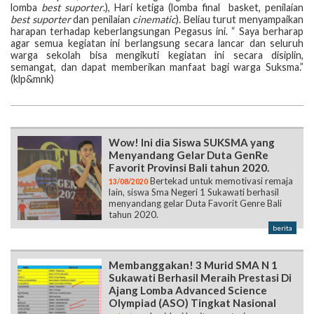
lomba
best suporter
.), Hari ketiga (lomba final basket, penilaian
best suporter
dan penilaian
cinematic
). Beliau turut menyampaikan
harapan terhadap keberlangsungan Pegasus ini. “ Saya berharap
agar semua kegiatan ini berlangsung secara lancar dan seluruh
warga sekolah bisa mengikuti kegiatan ini secara disiplin,
semangat, dan dapat memberikan manfaat bagi warga Suksma.”
(klp&mnk)
Wow! Ini dia Siswa SUKSMA yang
Menyandang Gelar Duta GenRe
Favorit Provinsi Bali tahun 2020.
Bertekad untuk memotivasi remaja
13/08/2020
lain, siswa Sma Negeri 1 Sukawati berhasil
menyandang gelar Duta Favorit Genre Bali
tahun 2020.
berita
Membanggakan! 3 Murid SMA N 1
Sukawati Berhasil Meraih Prestasi Di
Ajang Lomba Advanced Science
Olympiad (ASO) Tingkat Nasional