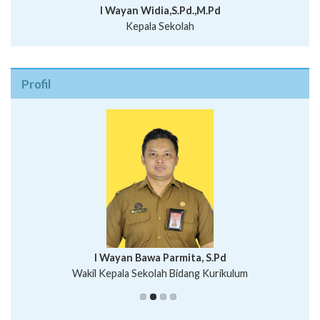
I Wayan Widia,S.Pd.,M.Pd
Kepala Sekolah
Profil
I Wayan Bawa Parmita, S.Pd
I Wayan Gede Aditya Pratita, S.Pd., M.Sn
Wakil Kepala Sekolah Bidang Kurikulum
Ni Wayan Nopi Sutantri, S.Pd.
Putu Suhartana, S.Pd.