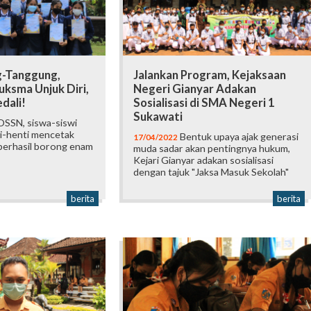
-Tanggung,
Jalankan Program, Kejaksaan
uksma Unjuk Diri,
Negeri Gianyar Adakan
dali!
Sosialisasi di SMA Negeri 1
Sukawati
OSSN, siswa-siswi
i-henti mencetak
Bentuk upaya ajak generasi
17/04/2022
 berhasil borong enam
muda sadar akan pentingnya hukum,
Kejari Gianyar adakan sosialisasi
dengan tajuk "Jaksa Masuk Sekolah"
berita
berita