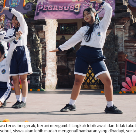
a terus bergerak, berani mengambil langkah lebih awal, dan tidak taku
sebut, siswa akan lebih mudah mengenali hambatan yang dihadapi, sert