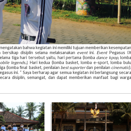
IX mengatakan bahwa kegiatan ini memiliki tujuan memberikan kesempata
 bersikap disiplin selama melaksanakan
event
ini.
Event
Pegasus I
elama tiga hari tersebut yaitu, hari pertama (lomba
dance kpop
, lomb
obile legends.)
, Hari kedua (lomba basket, lomba e-sport, lomba bul
etiga (lomba final basket, penilaian
best suporter
dan penilaian
cinematic
)
asus ini. “ Saya berharap agar semua kegiatan ini berlangsung secar
secara disiplin, semangat, dan dapat memberikan manfaat bagi warg