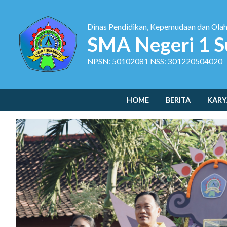
Dinas Pendidikan, Kepemudaan dan Ola
SMA Negeri 1 S
NPSN: 50102081 NSS: 301220504020
HOME
BERITA
KARY