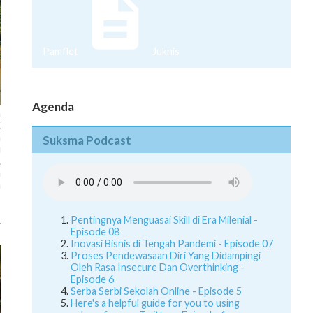
Pamflet
Juknis
Agenda
n
X
a
Suksma Podcast
u
.
a
a
Pentingnya Menguasai Skill di Era Milenial -
Episode 08
Inovasi Bisnis di Tengah Pandemi - Episode 07
Proses Pendewasaan Diri Yang Didampingi
Oleh Rasa Insecure Dan Overthinking -
Episode 6
Serba Serbi Sekolah Online - Episode 5
Here's a helpful guide for you to using