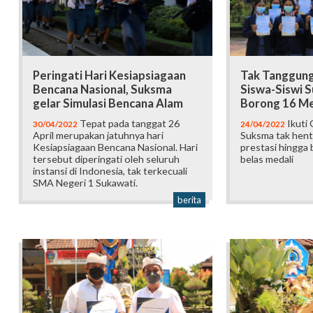
Peringati Hari Kesiapsiagaan
Tak Tanggung
Bencana Nasional, Suksma
Siswa-Siswi S
gelar Simulasi Bencana Alam
Borong 16 Me
Tepat pada tanggat 26
Ikuti 
30/04/2022
24/04/2022
April merupakan jatuhnya hari
Suksma tak hent
Kesiapsiagaan Bencana Nasional. Hari
prestasi hingga
tersebut diperingati oleh seluruh
belas medali
instansi di Indonesia, tak terkecuali
SMA Negeri 1 Sukawati.
berita