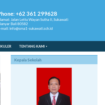
Phone: +62 361 299628
lamat:
Jalan Lettu Wayan Sutha II, Sukawati
ianyar Bali 80582
-mail: info@sma1-sukawati.sch.id
IKULER
TENTANG KAMI
Kepala Sekolah