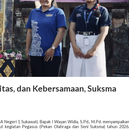
vitas, dan Kebersamaan, Suksma
 Negeri 1 Sukawati, Bapak I Wayan Widia, S.Pd., M.Pd. menyampaika
ut kegiatan Pegasus (Pekan Olahraga dan Seni Suksma) tahun 2026