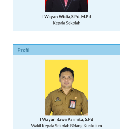
I Wayan Widia,S.Pd.,M.Pd
Kepala Sekolah
Profil
I Wayan Bawa Parmita, S.Pd
n
I Wayan Gede Aditya Pratita, S.Pd., M.Sn
Wakil Kepala Sekolah Bidang Kurikulum
.
Ni Wayan Nopi Sutantri, S.Pd.
Putu Suhartana, S.Pd.
Wakil Kepala Sekolah Bidang Kesiswaan