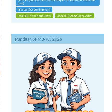
Prestasi (Bahasa, Seni, dan Budaya Non-Bali/Non Akademik
Lain)
Prestasi (Kepemimpinan)
Domisili (Kependudukan)
Domisili (Krama Desa Adat)
Panduan SPMB-PJJ 2026
t
a