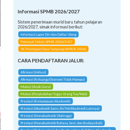
Informasi SPMB 2026/2027
Sistem penerimaan murid baru tahun pelajaran
2026/2027, simak informasi berikut:
Informasi Lapor Diri dan Daftar Ulang
Petunjuk Teknis SPMB 2026/2027
i
SK Penetapan Daya Tampung (SMA/K 2026)
n
CARA PENDAFTARAN JALUR:
Afirmasi (Inklusi)
Afirmasi (Keluarga Ekonomi Tidak Mampu)
Mutasi (Anak Guru)
Mutasi (Perpindahan Tugas Orang Tua/Wali)
Prestasi (Kemampuan Akademik)
Prestasi (Akademik Sains, RisTek/Akademik Lainnya)
Prestasi (Nonakademik Olahraga)
Prestasi (Nonakademik Bahasa, Seni, dan Budaya Bali)