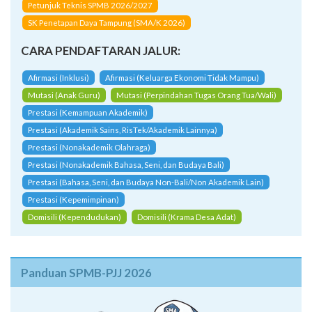
SK Penetapan Daya Tampung (SMA/K 2026)
CARA PENDAFTARAN JALUR:
Afirmasi (Inklusi)
Afirmasi (Keluarga Ekonomi Tidak Mampu)
Mutasi (Anak Guru)
Mutasi (Perpindahan Tugas Orang Tua/Wali)
Prestasi (Kemampuan Akademik)
Prestasi (Akademik Sains, RisTek/Akademik Lainnya)
Prestasi (Nonakademik Olahraga)
Prestasi (Nonakademik Bahasa, Seni, dan Budaya Bali)
Prestasi (Bahasa, Seni, dan Budaya Non-Bali/Non Akademik Lain)
Prestasi (Kepemimpinan)
Domisili (Kependudukan)
Domisili (Krama Desa Adat)
Panduan SPMB-PJJ 2026