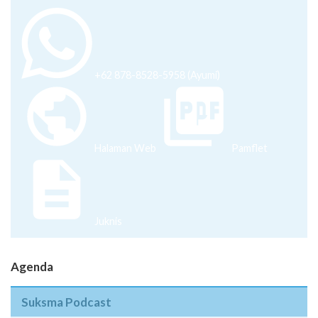
+62 878-8528-5958 (Ayumi)
Halaman Web
Pamflet
Juknis
Agenda
Suksma Podcast