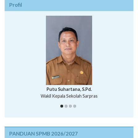
Profil
I Wayan Bawa Parmita, S.Pd
I Wayan Gede Aditya Pratita, S.Pd., M.Sn
Wakil Kepala Sekolah Bidang Kurikulum
Ni Wayan Nopi Sutantri, S.Pd.
Putu Suhartana, S.Pd.
Wakil Kepala Sekolah Sarpras
PANDUAN SPMB 2026/2027