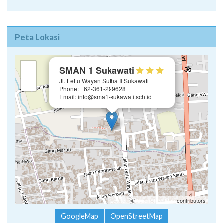
Peta Lokasi
×
+
SMAN 1 Sukawati
Jl. Lettu Wayan Sutha II Sukawati
−
Phone: +62-361-299628
Email: info@sma1-sukawati.sch.id
Leaflet
| ©
OpenStreetMap
contributors
GoogleMap
OpenStreetMap