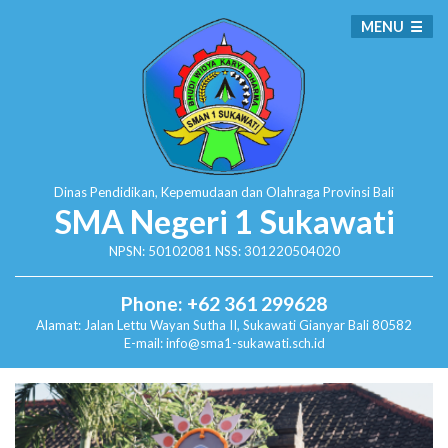
MENU
Dinas Pendidikan, Kepemudaan dan Olahraga
Provinsi Bali
SMA Negeri 1 Sukawati
NPSN: 50102081 NSS: 301220504020
Phone: +62 361 299628
Alamat:
Jalan Lettu Wayan Sutha II, Sukawati
Gianyar Bali 80582
E-mail: info@sma1-sukawati.sch.id