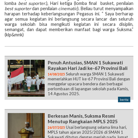
lomba
best suporter
.), Hari ketiga (lomba final basket, penilaian
best suporter
dan penilaian
cinematic
). Beliau turut menyampaikan
harapan terhadap keberlangsungan Pegasus ini. “ Saya berharap
agar semua kegiatan ini berlangsung secara lancar dan seluruh
warga sekolah bisa mengikuti kegiatan ini secara disiplin,
semangat, dan dapat memberikan manfaat bagi warga Suksma.”
(klp&mnk)
Penuh Antusias, SMAN 1 Sukawati
Rayakan Hari Jadi ke-67 Provinsi Bali
Seluruh warga SMAN 1 Sukawati
14/08/2025
memeriahkan HUT ke-67 Provinsi Bali dengan
menggelar upacara bendera dan berbagai
perlombaan di lapangan sekolah pada Kamis,
14 Agustus 2025.
berita
Berkesan Manis, Suksma Resmi
Menutup Rangkaian MPLS 2025
Usai berlangsung selama lima hari,
26/07/2025
MPLS tahun ajaran 2025/2026 di SMAN 1
Sukawati ditutup dengan meriah pada Jumat,