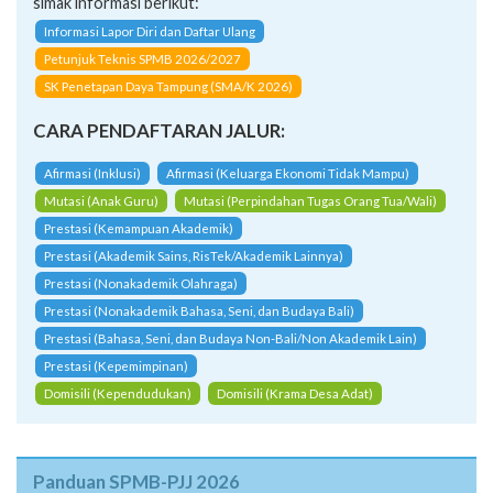
simak informasi berikut:
Informasi Lapor Diri dan Daftar Ulang
Petunjuk Teknis SPMB 2026/2027
SK Penetapan Daya Tampung (SMA/K 2026)
CARA PENDAFTARAN JALUR:
Afirmasi (Inklusi)
Afirmasi (Keluarga Ekonomi Tidak Mampu)
Mutasi (Anak Guru)
Mutasi (Perpindahan Tugas Orang Tua/Wali)
Prestasi (Kemampuan Akademik)
Prestasi (Akademik Sains, RisTek/Akademik Lainnya)
Prestasi (Nonakademik Olahraga)
Prestasi (Nonakademik Bahasa, Seni, dan Budaya Bali)
Prestasi (Bahasa, Seni, dan Budaya Non-Bali/Non Akademik Lain)
Prestasi (Kepemimpinan)
Domisili (Kependudukan)
Domisili (Krama Desa Adat)
Panduan SPMB-PJJ 2026