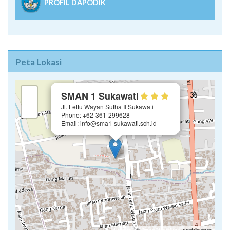
PROFIL DAPODIK
Peta Lokasi
×
+
SMAN 1 Sukawati
Jl. Lettu Wayan Sutha II Sukawati
−
Phone: +62-361-299628
Email: info@sma1-sukawati.sch.id
Leaflet
| ©
OpenStreetMap
contributors