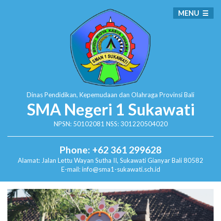
MENU
Dinas Pendidikan, Kepemudaan dan Olahraga
Provinsi Bali
SMA Negeri 1 Sukawati
NPSN: 50102081 NSS: 301220504020
Phone: +62 361 299628
Alamat:
Jalan Lettu Wayan Sutha II, Sukawati
Gianyar Bali 80582
E-mail: info@sma1-sukawati.sch.id