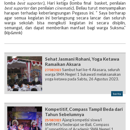
lomba
best suporter
.), Hari ketiga (lomba final basket, penilaian
best suporter
dan penilaian
cinematic
). Beliau turut menyampaikan
harapan terhadap keberlangsungan Pegasus ini. “ Saya berharap
agar semua kegiatan ini berlangsung secara lancar dan seluruh
warga sekolah bisa mengikuti kegiatan ini secara disiplin,
semangat, dan dapat memberikan manfaat bagi warga Suksma.”
(klp&mnk)
Sehat Jasmani Rohani, Yoga Ketawa
Ramaikan Aksara
Sambut hari ke-4 Akasara, seluruh
27/08/2023
warga SMA Negeri 1 Sukawati melaksanakan
yoga ketawa pada Sabtu, 26 Agustus 2023.
berita
Kompetitif, Compass Tampil Beda dari
Tahun Sebelumnya
Ajang kompetisi siswa/i
25/08/2023
SMP/MTs/Sederajat se-Bali, Compass
(Competition of Academic SMA Negeri 1