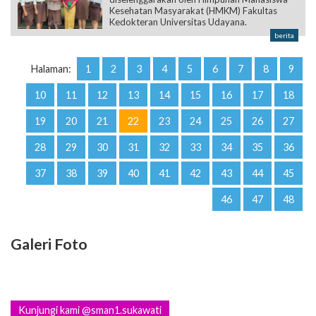
Kesehatan Masyarakat (HMKM) Fakultas
Kedokteran Universitas Udayana.
berita
Halaman:
1
2
3
4
5
6
7
8
9
10
11
12
13
14
15
16
17
18
19
20
21
22
23
24
25
26
27
28
29
30
31
32
33
34
35
36
37
38
39
40
41
42
43
44
45
46
47
48
Galeri Foto
Kunjungi kami @sman1.sukawati