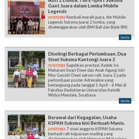
Ikuti 2 Lomba, Tim E-sport Suksma
Gaet Juara dalam Lomba Mobile
Legends
Kembali meraih juara, tim Mobile
31/07/2023
Legends Suksma juarai 2 lomba, yang
diselenggarakan oleh BMI Bali dan Bank BNI.
berita
Diselingi Berbagai Perlombaan, Dua
Siswi Suksma Kantongi Juara 2
Suguhkan prestasi, Kadek Ira
31/07/2023
Maharani Swari Dewi dan Anak Agung Istri
Mas Gayatri Dewi sukses raih Juara 2 pada
perlombaan poster Adrenaline yang
berlangsung pada tanggal 1 April – 6 Mei di
Fakultas Kedokteran Universitas Katolik
Widya Mandala, Surabaya.
berita
Berawal dari Kegagalan, Usaha
KSPAN Suksma kini Berbuah Manis.
7 siswi anggota KSPAN Suksma
23/07/2023
berhasil raih kejuaraan mading yang
diselenggarakan oleh Himpunan Mahasiswa