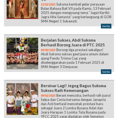
Suksma kembali gelar perayaan
13/02/2025
Bulan Bahasa Bali VII pada Kamis, 13 Februari
2025 dengan mengusung tema “Jagat Kerthi:
Jagra Hita Samasta” yang berlangsung di GOR
SMA Negeri 1 Sukawati.
berita
Berjalan Sukses, Abdi Suksma
Berhasil Borong Juara di PTC 2025
Borong tiga prestasi sekaligus!
09/02/2025
Abdi Suksma sukses gaet juara umum dalam
ajang Pandu Trisma Cup yang
diselenggarakan pada 1 Februari 2025 di
SMA Negeri 3 Denpasar.
berita
Bersinar Lagi! Jegeg Bagus Suksma
Sukses Raih Kemenangan
Berani mencoba, berhasil raih juara!
09/02/2025
Selpa dan Cesta bersama dengan Janapria
dan Asti berhasil mencetak prestasi baru
sebagai Juara 2 Lomba Busana Adat dan
Juara Harapan 1 Lomba Tata Busana pada
YFCC 2025 yang diadakan oleh Semeton