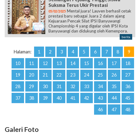
Suksma Terus Ukir Prestasi
Mental juara! Lauven berhasil cetak
05/02/2025
prestasi baru sebagai Juara 2 dalam ajang
Kejuaraan Pencak Silat IPSI Banyuwangi
Championship 4 yang digelar oleh IPSI Kota
Banyuwangi dan didukung oleh Kemenpora.
berita
Halaman:
1
2
3
4
5
6
7
8
9
10
11
12
13
14
15
16
17
18
19
20
21
22
23
24
25
26
27
28
29
30
31
32
33
34
35
36
37
38
39
40
41
42
43
44
45
46
47
48
Galeri Foto