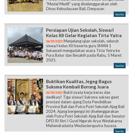
“Medal Medil” yang diselenggarakan oleh
Dinas Kebudayaan Bali, Denpasar.
berita
Persiapan Ujian Sekolah, Siswa/i
Kelas XII Gelar Kegiatan Tirta Yatra
Menjelang ujian sekolah, seluruh
06/03/2025
siswa/i kelas XII beserta guru SMAN 1
Sukawati mengadakan acara Tirta Yatra ke
Pura Batur dan Besakih pada Rabu, 5 Maret
2025.
berita
Buktikan Kualitas, Jegeg Bagus
Suksma Kembali Borong Juara
Bukti nyata kerja keras dan
03/03/2025
dedikasi! Tiga siswa/i Suksma sukses gaet
prestasi dalam ajang Duta Pendidikan
Provinsi Bali dan Putra Putri Sekolah Ajeg Bali
2024. Ajang bergengsi ini diselenggarakan
oleh Putra Putri Sekolah Ajeg Bali dan Senator
DPD RI Shri I Gusti Ngurah Arya Wedakarna
Mahendradatta Wedasteraputra Suyasa.
berita