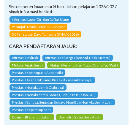
Sistem penerimaan murid baru tahun pelajaran 2026/2027,
simak informasi berikut:
Informasi Lapor Diri dan Daftar Ulang
Petunjuk Teknis SPMB 2026/2027
SK Penetapan Daya Tampung (SMA/K 2026)
CARA PENDAFTARAN JALUR:
Afirmasi (Inklusi)
Afirmasi (Keluarga Ekonomi Tidak Mampu)
Mutasi (Anak Guru)
Mutasi (Perpindahan Tugas Orang Tua/Wali)
Prestasi (Kemampuan Akademik)
Prestasi (Akademik Sains, RisTek/Akademik Lainnya)
Prestasi (Nonakademik Olahraga)
Prestasi (Nonakademik Bahasa, Seni, dan Budaya Bali)
Prestasi (Bahasa, Seni, dan Budaya Non-Bali/Non Akademik Lain)
Prestasi (Kepemimpinan)
Domisili (Kependudukan)
Domisili (Krama Desa Adat)