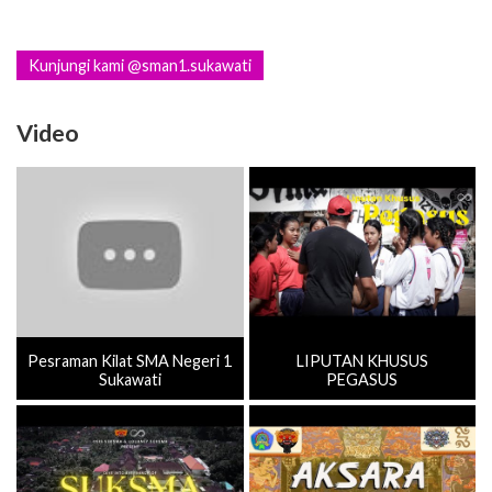
Kunjungi kami @sman1.sukawati
Video
Pesraman Kilat SMA Negeri 1
LIPUTAN KHUSUS
Sukawati
PEGASUS