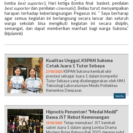
lomba
best suporter
.), Hari ketiga (lomba final basket, penilaian
best suporter
dan penilaian
cinematic
). Beliau turut menyampaikan
harapan terhadap keberlangsungan Pegasus ini. “ Saya berharap
agar semua kegiatan ini berlangsung secara lancar dan seluruh
warga sekolah bisa mengikuti kegiatan ini secara disiplin,
semangat, dan dapat memberikan manfaat bagi warga Suksma.”
(klp&mnk)
Kualitas Unggul, KSPAN Suksma
Cetak Juara 1 Tutor Sebaya
KSPAN Suksma kembali ukir
27/03/2025
prestasi sebagai Juara 1 dalam kompetisi
Tutor Sebaya yang diselenggarakan oleh HMJ
Teknologi Laboratorium Medis Poltekkes
Kemenkes Denpasar.
berita
Hipnotis Penonton! “Medal Medil”
Bawa JST Rebut Kemenangan
Tetap memukau! JST kembali
15/03/2025
sabet Juara 1 dalam ajang Lomba Drama
Modern Bulan Bahasa Bali 2025 dengan judul