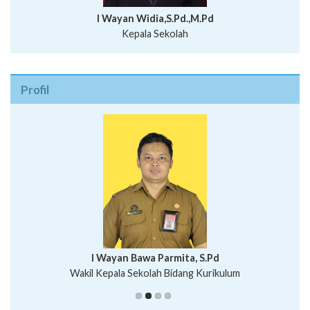
I Wayan Widia,S.Pd.,M.Pd
Kepala Sekolah
Profil
I Wayan Bawa Parmita, S.Pd
I Wayan Gede Aditya Pratita, S.Pd., M.Sn
Wakil Kepala Sekolah Bidang Kurikulum
Ni Wayan Nopi Sutantri, S.Pd.
Putu Suhartana, S.Pd.
Wakil Kepala Sekolah Bidang Kesiswaan