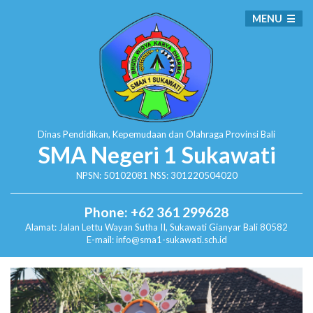
MENU
Dinas Pendidikan, Kepemudaan dan Olahraga
Provinsi Bali
SMA Negeri 1 Sukawati
NPSN: 50102081 NSS: 301220504020
Phone: +62 361 299628
Alamat:
Jalan Lettu Wayan Sutha II, Sukawati
Gianyar Bali 80582
E-mail: info@sma1-sukawati.sch.id