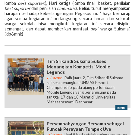
lomba
best suporter
.), Hari ketiga (lomba final basket, penilaian
best suporter
dan penilaian
cinematic
). Beliau turut menyampaikan
harapan terhadap keberlangsungan Pegasus ini. “ Saya berharap
agar semua kegiatan ini berlangsung secara lancar dan seluruh
warga sekolah bisa mengikuti kegiatan ini secara disiplin,
semangat, dan dapat memberikan manfaat bagi warga Suksma.”
(klp&mnk)
Tim Srikandi Suksma Sukses
Menangkan Kompetisi Mobile
Legends
Raih juara 2, Tim Srikandi Suksma
28/03/2023
sukses menangkan UNMAS E-sport
Championship pada ajang perlombaan
Mobile Legends yang berlangsung pada
tanggal 17 dan 18 Maret di Universitas
Mahasaraswati, Denpasar.
berita
Persembahyangan Bersama sebagai
Puncak Perayaan Tumpek Uye
Usai 5 hari setelah pelepasan satwa