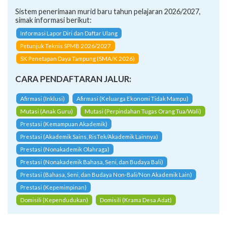
Sistem penerimaan murid baru tahun pelajaran 2026/2027,
simak informasi berikut:
Informasi Lapor Diri dan Daftar Ulang
Petunjuk Teknis SPMB 2026/2027
SK Penetapan Daya Tampung (SMA/K 2026)
CARA PENDAFTARAN JALUR:
Afirmasi (Inklusi)
Afirmasi (Keluarga Ekonomi Tidak Mampu)
Mutasi (Anak Guru)
Mutasi (Perpindahan Tugas Orang Tua/Wali)
Prestasi (Kemampuan Akademik)
Prestasi (Akademik Sains, RisTek/Akademik Lainnya)
Prestasi (Nonakademik Olahraga)
Prestasi (Nonakademik Bahasa, Seni, dan Budaya Bali)
Prestasi (Bahasa, Seni, dan Budaya Non-Bali/Non Akademik Lain)
Prestasi (Kepemimpinan)
Domisili (Kependudukan)
Domisili (Krama Desa Adat)