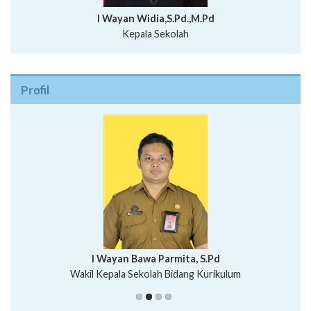
I Wayan Widia,S.Pd.,M.Pd
Kepala Sekolah
Profil
I Wayan Bawa Parmita, S.Pd
I Wayan Gede Aditya Pratita, S.Pd., M.Sn
Wakil Kepala Sekolah Bidang Kurikulum
Ni Wayan Nopi Sutantri, S.Pd.
Putu Suhartana, S.Pd.
Wakil Kepala Sekolah Bidang Kesiswaan