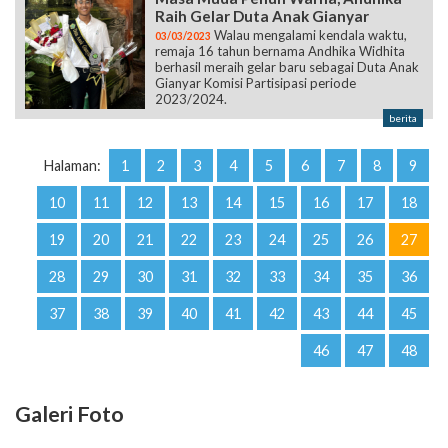
Raih Gelar Duta Anak Gianyar
Walau mengalami kendala waktu,
03/03/2023
remaja 16 tahun bernama Andhika Widhita
berhasil meraih gelar baru sebagai Duta Anak
Gianyar Komisi Partisipasi periode
2023/2024.
berita
Halaman:
1
2
3
4
5
6
7
8
9
10
11
12
13
14
15
16
17
18
19
20
21
22
23
24
25
26
27
28
29
30
31
32
33
34
35
36
37
38
39
40
41
42
43
44
45
46
47
48
Galeri Foto