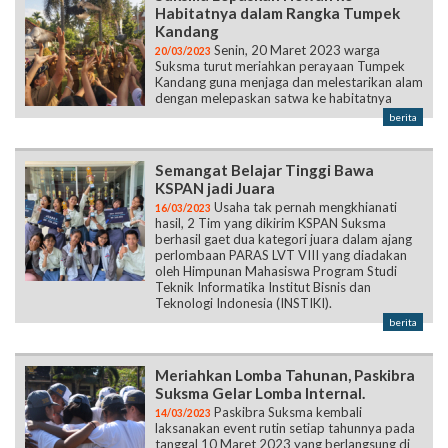
Habitatnya dalam Rangka Tumpek
Kandang
Senin, 20 Maret 2023 warga
20/03/2023
Suksma turut meriahkan perayaan Tumpek
Kandang guna menjaga dan melestarikan alam
dengan melepaskan satwa ke habitatnya
berita
Semangat Belajar Tinggi Bawa
KSPAN jadi Juara
Usaha tak pernah mengkhianati
16/03/2023
hasil, 2 Tim yang dikirim KSPAN Suksma
berhasil gaet dua kategori juara dalam ajang
perlombaan PARAS LVT VIII yang diadakan
oleh Himpunan Mahasiswa Program Studi
Teknik Informatika Institut Bisnis dan
Teknologi Indonesia (INSTIKI).
berita
Meriahkan Lomba Tahunan, Paskibra
Suksma Gelar Lomba Internal.
Paskibra Suksma kembali
14/03/2023
laksanakan event rutin setiap tahunnya pada
tanggal 10 Maret 2023 yang berlangsung di