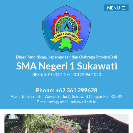
MENU
Dinas Pendidikan, Kepemudaan dan Olahraga
Provinsi Bali
SMA Negeri 1 Sukawati
NPSN: 50102081 NSS: 301220504020
Phone: +62 361 299628
Alamat:
Jalan Lettu Wayan Sutha II, Sukawati
Gianyar Bali 80582
E-mail: info@sma1-sukawati.sch.id