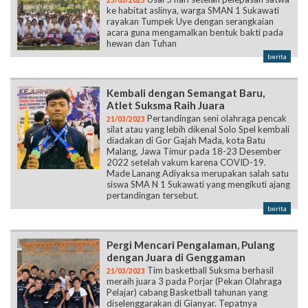
25/03/2023
ke habitat aslinya, warga SMAN 1 Sukawati
rayakan Tumpek Uye dengan serangkaian
acara guna mengamalkan bentuk bakti pada
hewan dan Tuhan
berita
Kembali dengan Semangat Baru,
Atlet Suksma Raih Juara
Pertandingan seni olahraga pencak
21/03/2023
silat atau yang lebih dikenal Solo Spel kembali
diadakan di Gor Gajah Mada, kota Batu
Malang, Jawa Timur pada 18-23 Desember
2022 setelah vakum karena COVID-19.
Made Lanang Adiyaksa merupakan salah satu
siswa SMA N 1 Sukawati yang mengikuti ajang
pertandingan tersebut.
berita
Pergi Mencari Pengalaman, Pulang
dengan Juara di Genggaman
Tim basketball Suksma berhasil
21/03/2023
meraih juara 3 pada Porjar (Pekan Olahraga
Pelajar) cabang Basketball tahunan yang
diselenggarakan di Gianyar. Tepatnya