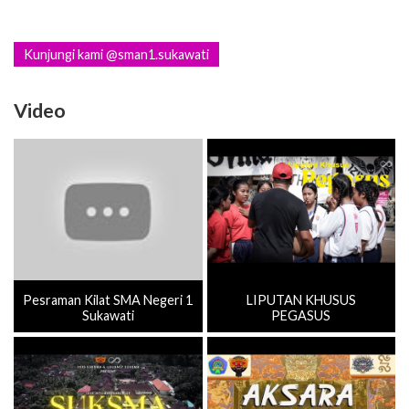
Kunjungi kami @sman1.sukawati
Video
Pesraman Kilat SMA Negeri 1
LIPUTAN KHUSUS
Sukawati
PEGASUS