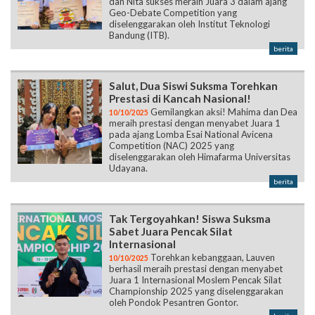
dan Nita sukses meraih Juara 3 dalam ajang
Geo-Debate Competition yang
diselenggarakan oleh Institut Teknologi
Bandung (ITB).
berita
Salut, Dua Siswi Suksma Torehkan
Prestasi di Kancah Nasional!
Gemilangkan aksi! Mahima dan Dea
10/10/2025
meraih prestasi dengan menyabet Juara 1
pada ajang Lomba Esai National Avicena
Competition (NAC) 2025 yang
diselenggarakan oleh Himafarma Universitas
Udayana.
berita
Tak Tergoyahkan! Siswa Suksma
Sabet Juara Pencak Silat
Internasional
Torehkan kebanggaan, Lauven
10/10/2025
berhasil meraih prestasi dengan menyabet
Juara 1 Internasional Moslem Pencak Silat
Championship 2025 yang diselenggarakan
oleh Pondok Pesantren Gontor.