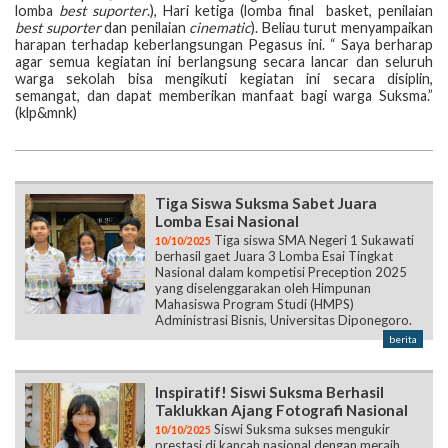
lomba
best suporter
.), Hari ketiga (lomba final basket, penilaian
best suporter
dan penilaian
cinematic
). Beliau turut menyampaikan
harapan terhadap keberlangsungan Pegasus ini. “ Saya berharap
agar semua kegiatan ini berlangsung secara lancar dan seluruh
warga sekolah bisa mengikuti kegiatan ini secara disiplin,
semangat, dan dapat memberikan manfaat bagi warga Suksma.”
(klp&mnk)
Tiga Siswa Suksma Sabet Juara
Lomba Esai Nasional
Tiga siswa SMA Negeri 1 Sukawati
10/10/2025
berhasil gaet Juara 3 Lomba Esai Tingkat
Nasional dalam kompetisi Preception 2025
yang diselenggarakan oleh Himpunan
Mahasiswa Program Studi (HMPS)
Administrasi Bisnis, Universitas Diponegoro.
berita
Inspiratif! Siswi Suksma Berhasil
Taklukkan Ajang Fotografi Nasional
Siswi Suksma sukses mengukir
10/10/2025
prestasi di kancah nasional dengan meraih