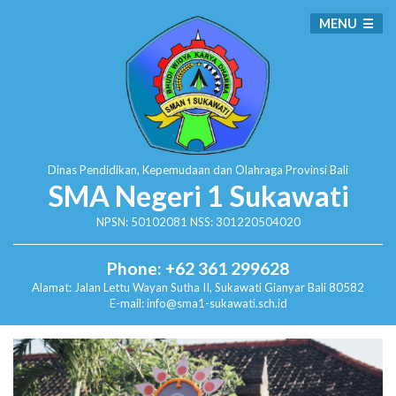
MENU
Dinas Pendidikan, Kepemudaan dan Olahraga
Provinsi Bali
SMA Negeri 1 Sukawati
NPSN: 50102081 NSS: 301220504020
Phone: +62 361 299628
Alamat:
Jalan Lettu Wayan Sutha II, Sukawati
Gianyar Bali 80582
E-mail: info@sma1-sukawati.sch.id