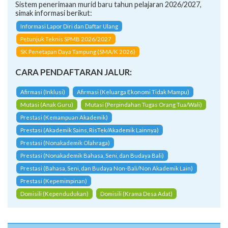
Sistem penerimaan murid baru tahun pelajaran 2026/2027,
simak informasi berikut:
Informasi Lapor Diri dan Daftar Ulang
Petunjuk Teknis SPMB 2026/2027
SK Penetapan Daya Tampung (SMA/K 2026)
CARA PENDAFTARAN JALUR:
Afirmasi (Inklusi)
Afirmasi (Keluarga Ekonomi Tidak Mampu)
Mutasi (Anak Guru)
Mutasi (Perpindahan Tugas Orang Tua/Wali)
Prestasi (Kemampuan Akademik)
Prestasi (Akademik Sains, RisTek/Akademik Lainnya)
Prestasi (Nonakademik Olahraga)
Prestasi (Nonakademik Bahasa, Seni, dan Budaya Bali)
Prestasi (Bahasa, Seni, dan Budaya Non-Bali/Non Akademik Lain)
Prestasi (Kepemimpinan)
Domisili (Kependudukan)
Domisili (Krama Desa Adat)