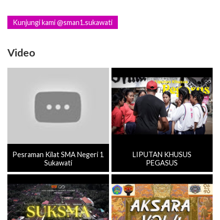
Kunjungi kami @sman1.sukawati
Video
Pesraman Kilat SMA Negeri 1
LIPUTAN KHUSUS
Sukawati
PEGASUS