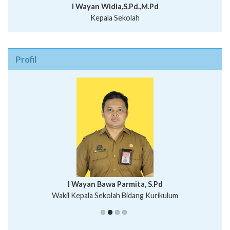
I Wayan Widia,S.Pd.,M.Pd
Kepala Sekolah
Profil
I Wayan Bawa Parmita, S.Pd
I Wayan Gede Aditya Pratita, S.Pd., M.Sn
Wakil Kepala Sekolah Bidang Kurikulum
Ni Wayan Nopi Sutantri, S.Pd.
Putu Suhartana, S.Pd.
Wakil Kepala Sekolah Bidang Kesiswaan