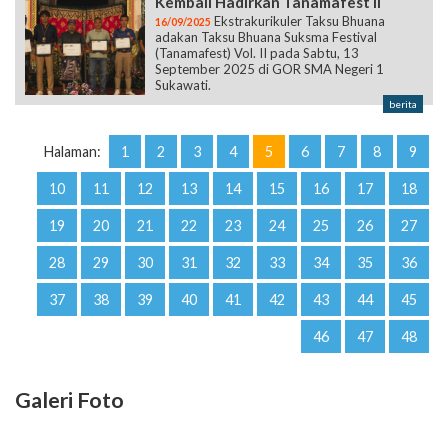
Kembali Hadirkan Tanamafest II
Ekstrakurikuler Taksu Bhuana
16/09/2025
adakan Taksu Bhuana Suksma Festival
(Tanamafest) Vol. II pada Sabtu, 13
September 2025 di GOR SMA Negeri 1
Sukawati.
berita
Halaman:
1
2
3
4
5
6
7
8
9
10
11
12
13
14
15
16
17
18
19
20
21
22
23
24
25
26
27
28
29
30
31
32
33
34
35
36
37
38
39
40
41
42
43
44
45
46
47
48
Galeri Foto